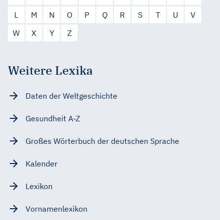
L
M
N
O
P
Q
R
S
T
U
V
W
X
Y
Z
Weitere Lexika
Daten der Weltgeschichte
Gesundheit A-Z
Großes Wörterbuch der deutschen Sprache
Kalender
Lexikon
Vornamenlexikon