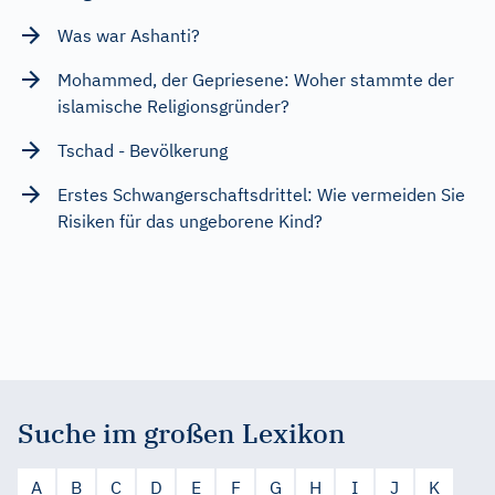
Was war Ashanti?
Mohammed, der Gepriesene: Woher stammte der
islamische Religionsgründer?
Tschad - Bevölkerung
Erstes Schwangerschaftsdrittel: Wie vermeiden Sie
Risiken für das ungeborene Kind?
Suche im großen Lexikon
A
B
C
D
E
F
G
H
I
J
K