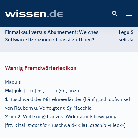
Open 
Einmalkauf versus Abonnement: Welches
Lego St
Software-Lizenzmodell passt zu Ihnen?
seit Jah
Wahrig Fremdwörterlexikon
Maquis
〈
–
–
–
〉
Ma
|
quis
[
k
i
:
]
m.;
[
k
i
:
(s)]
; unz.
1
Buschwald der Mittelmeerländer (häufig Schlupfwinkel
von Räubern u. Verfolgten);
Sy
Macchia
〈
〉
2
im 2. Weltkrieg
französ. Widerstandsbewegung
[
frz.
<
ital.
macchia
»Buschwald«
<
lat.
macula
»Fleck«
]