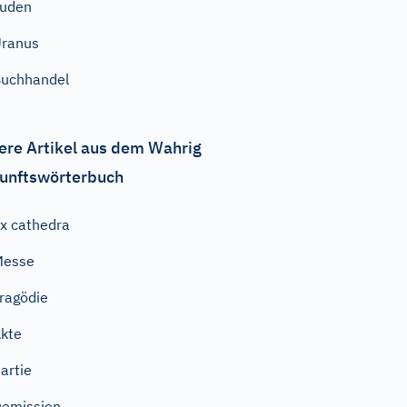
Juden
ranus
uchhandel
ere Artikel aus dem Wahrig
unftswörterbuch
x cathedra
Messe
ragödie
kte
artie
emission