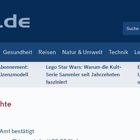
Gesundheit
Reisen
Natur & Umwelt
Technik
Le
 Abonnement:
Lego Star Wars: Warum die Kult-
E
Lizenzmodell
Serie Sammler seit Jahrzehnten
U
fasziniert
o
chte
 Amt bestätigt