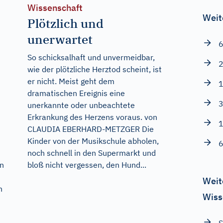
Wissenschaft
Weit
Plötzlich und
unerwartet
6
So schicksalhaft und unvermeidbar,
2
wie der plötzliche Herztod scheint, ist
er nicht. Meist geht dem
1
dramatischen Ereignis eine
3
unerkannte oder unbeachtete
Erkrankung des Herzens voraus. von
1
CLAUDIA EBERHARD-METZGER Die
Kinder von der Musikschule abholen,
6
noch schnell in den Supermarkt und
en
bloß nicht vergessen, den Hund...
Weit
n
Wiss