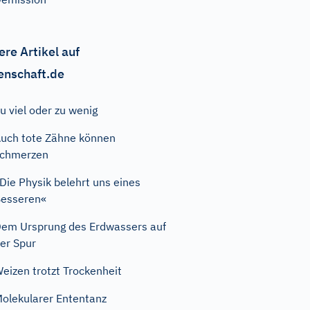
ere Artikel auf
enschaft.de
u viel oder zu wenig
uch tote Zähne können
schmerzen
Die Physik belehrt uns eines
esseren«
em Ursprung des Erdwassers auf
er Spur
eizen trotzt Trockenheit
olekularer Ententanz