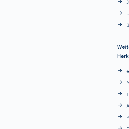
U
B
Weit
Herk
e
T
A
P
D