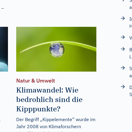
S
a
 –
I
H
V
B
L
S
a
Natur & Umwelt
D
Klimawandel: Wie
S
bedrohlich sind die
Kipppunkte?
Der Begriff „Kippelemente“ wurde im
r
Jahr 2008 von Klimaforschern