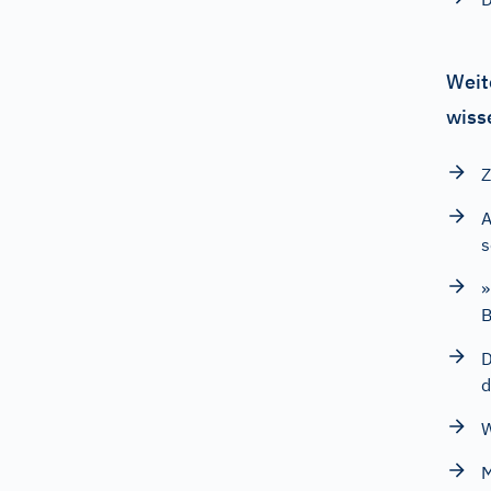
Weit
wiss
Z
A
»
B
D
d
W
M