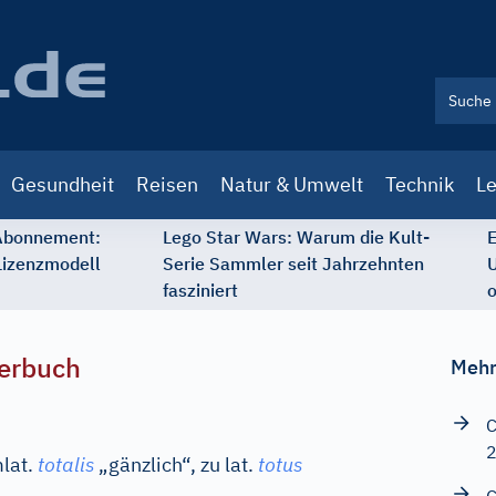
Gesundheit
Reisen
Natur & Umwelt
Technik
Le
 Abonnement:
Lego Star Wars: Warum die Kult-
E
Lizenzmodell
Serie Sammler seit Jahrzehnten
U
fasziniert
o
erbuch
Mehr
C
lat.
totalis
„gänzlich“, zu
lat.
totus