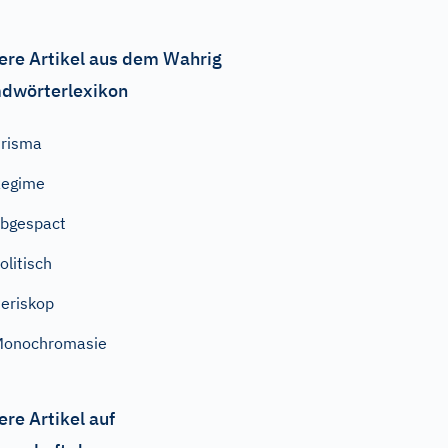
ere Artikel aus dem Wahrig
dwörterlexikon
risma
Regime
bgespact
olitisch
eriskop
Monochromasie
ere Artikel auf