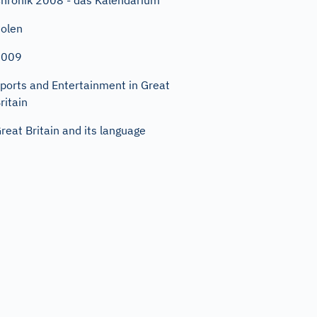
hronik 2008 - das Kalendarium
olen
2009
ports and Entertainment in Great
ritain
reat Britain and its language