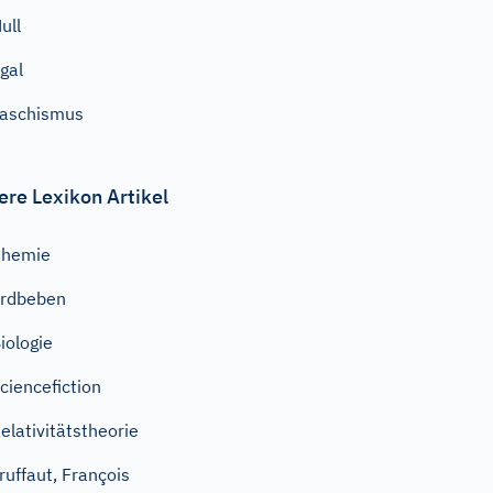
ull
gal
aschismus
ere Lexikon Artikel
Chemie
rdbeben
iologie
ciencefiction
elativitätstheorie
ruffaut, François