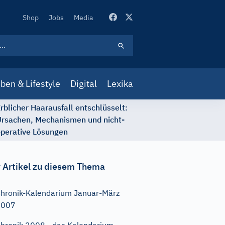
Secondary
Shop
Jobs
Media
Navigation
ben & Lifestyle
Digital
Lexika
rblicher Haarausfall entschlüsselt:
rsachen, Mechanismen und nicht-
perative Lösungen
 Artikel zu diesem Thema
hronik-Kalendarium Januar-März
2007