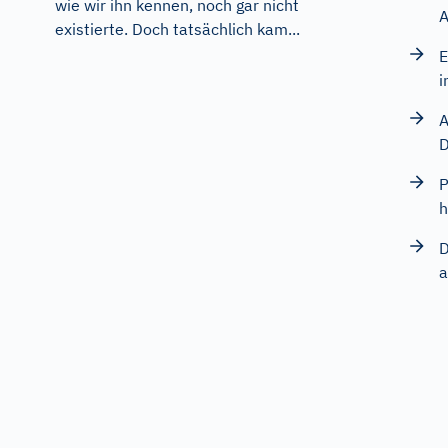
wie wir ihn kennen, noch gar nicht
A
existierte. Doch tatsächlich kam...
E
i
A
D
P
h
D
a