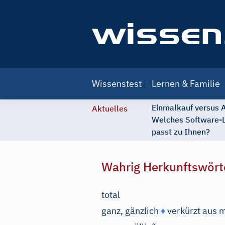
Main
Wissenstest
Lernen & Familie
navigation
Einmalkauf versus
Aktuelles
Welches Software-
passt zu Ihnen?
Wahrig Herkunftswört
total
ganz, gänzlich
♦
verkürzt aus
m