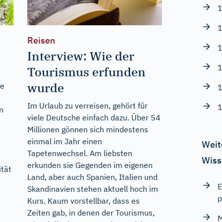
1
1
Reisen
1
Interview: Wie der
1
Tourismus erfunden
wurde
ne
1
n
Im Urlaub zu verreisen, gehört für
1
n
viele Deutsche einfach dazu. Über 54
Millionen gönnen sich mindestens
einmal im Jahr einen
Weit
Tapetenwechsel. Am liebsten
Wiss
erkunden sie Gegenden im eigenen
tät
Land, aber auch Spanien, Italien und
E
Skandinavien stehen aktuell hoch im
p
Kurs. Kaum vorstellbar, dass es
Zeiten gab, in denen der Tourismus,
M