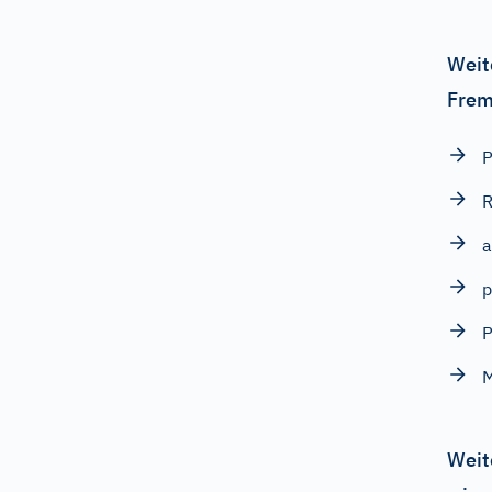
Weit
Frem
P
a
p
P
Weit