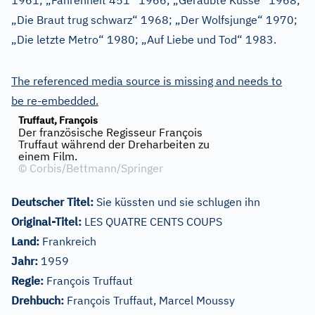
1961; „Fahrenheit 451“ 1966; „Geraubte Küsse“ 1968;
„Die Braut trug schwarz“ 1968; „Der Wolfsjunge“ 1970;
„Die letzte Metro“ 1980; „Auf Liebe und Tod“ 1983.
The referenced media source is missing and needs to
be re-embedded.
Truffaut, François
Der französische Regisseur François
Truffaut während der Dreharbeiten zu
einem Film.
©
Corbis/Bettmann/Springer
Deutscher Titel:
Sie küssten und sie schlugen ihn
Original-Titel:
LES QUATRE CENTS COUPS
Land:
Frankreich
Jahr:
1959
Regie:
François Truffaut
Drehbuch:
François Truffaut, Marcel Moussy