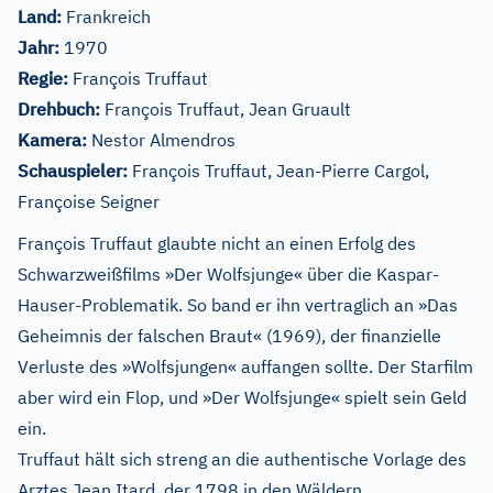
Land:
Frankreich
Jahr:
1970
Regie:
François Truffaut
Drehbuch:
François Truffaut, Jean Gruault
Kamera:
Nestor Almendros
Schauspieler:
François Truffaut, Jean-Pierre Cargol,
Françoise Seigner
François Truffaut glaubte nicht an einen Erfolg des
Schwarzweißfilms »Der Wolfsjunge« über die Kaspar-
Hauser-Problematik. So band er ihn vertraglich an »Das
Geheimnis der falschen Braut« (1969), der finanzielle
Verluste des »Wolfsjungen« auffangen sollte. Der Starfilm
aber wird ein Flop, und »Der Wolfsjunge« spielt sein Geld
ein.
Truffaut hält sich streng an die authentische Vorlage des
Arztes Jean Itard, der 1798 in den Wäldern