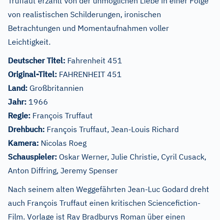
Truffaut erzählt von der unmöglichen Liebe in einer Folge
von realistischen Schilderungen, ironischen
Betrachtungen und Momentaufnahmen voller
Leichtigkeit.
Deutscher Titel:
Fahrenheit 451
Original-Titel:
FAHRENHEIT 451
Land:
Großbritannien
Jahr:
1966
Regie:
François Truffaut
Drehbuch:
François Truffaut, Jean-Louis Richard
Kamera:
Nicolas Roeg
Schauspieler:
Oskar Werner, Julie Christie, Cyril Cusack,
Anton Diffring, Jeremy Spenser
Nach seinem alten Weggefährten Jean-Luc Godard dreht
auch François Truffaut einen kritischen Sciencefiction-
Film. Vorlage ist Ray Bradburys Roman über einen