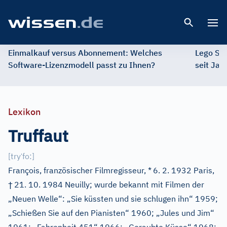
Open 
Einmalkauf versus Abonnement: Welches
Lego St
Software-Lizenzmodell passt zu Ihnen?
seit Jah
Lexikon
Truffaut
ˈ
[
try
fo:
]
François, französischer Filmregisseur, *
6. 2. 1932 Paris,
†
21. 10. 1984 Neuilly; wurde bekannt mit Filmen der
„Neuen Welle“: „Sie küssten und sie schlugen ihn“ 1959;
„Schießen Sie auf den Pianisten“ 1960; „Jules und Jim“