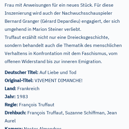
Frau mit Anweisungen für ein neues Stück. Für diese
Inszenierung wird auch der Nachwuchsschauspieler
Bernard
Gran
ger (Gérard Depardieu) engagiert, der sich
umgehend in Marion Steiner verliebt.
Truffaut erzählt nicht nur eine Dreiecksgeschichte,
sondern behandelt auch die Thematik des menschlichen
Verhaltens in Konfrontation mit dem Faschismus, vom
offenen Widerstand bis zur inneren Emigration.
Deutscher Titel:
Auf Liebe und Tod
Original-Titel:
VIVEMENT DIMANCHE!
Land:
Frankreich
Jahr:
1983
Regie:
François Truffaut
Drehbuch:
François Truffaut, Suzanne Schiffman, Jean
Aurel
Kamera:
Nestor Almendros