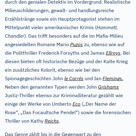
durch den genialen Detektiv im Vordergrund. Realistische
Milieuschilderungen, gewalt- und handlungsreiche
Erzählstränge sowie ein Hauptprotagonist stehen im
Mittelpunkt vieler amerikanischer Krimis (
Hammett,
Chandler
). Das trifft besonders auf die im Mafia-Milieu
angesiedelten Romane Mario
Puzos
zu, ebenso wie auf
die Politthriller Frederick Forsyths und James
Ellroys
. Bei
diesen bieten oft historische Bezüge und der Kalte Krieg
ein zusätzliches Kolorit, ebenso wie bei den
Spionagegeschichten John
le Carrés
und Ian
Flemings.
Neben den genannten Typen werden John
Grishams
Justiz-Thriller ebenso zur Kriminalliteratur gezählt wie
einige der Werke von Umberto
Eco
(„Der Name der
Rose“, „Das Focaultsche Pendel“) sowie die forensischen
Thriller von Kathy
Reichs
.
Das Genre zählt bis in die Gegenwart zu den