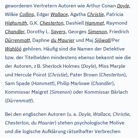
gewordenen Vertretern Autoren wie Arthur Conan
Doyle,
Wilkie
Collins,
Edgar
Wallace,
Agatha
Christie,
Patricia
Highsmith,
G.K.
Chesterton,
Dashiell
Hammet,
Raymond
Chandler,
Dorothy L.
Sayers,
Georges
Simenon,
Friedrich
Dürrenmatt,
Daphne
du Maurier
und Maj
Sjöwall
/Per
Wahlöö
gehören. Häufig sind die Namen der Detektive
bzw. der Titelhelden mindestens ebenso bekannt wie die
der Autoren, z
B. Sherlock Holmes (
Doyle
), Miss Marple
und Hercule Poirot (
Christie
), Pater Brown (
Chesterton
),
Sam Spade (
Hammett
), Philip Marlowe (
Chandler
),
Kommissar Maigret (
Simenon
) oder Kommissar Bärlach
(
Dürrenmatt
).
Bei den englischen Autoren (u.
a.
Doyle, Wallace, Christie,
Chesterton, du Maurier
) stehen psychologische Motive
und die logische Aufklärung rätselhafter Verbrechen