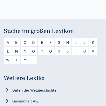
Suche im großen Lexikon
A
B
C
D
E
F
G
H
I
J
K
L
M
N
O
P
Q
R
S
T
U
V
W
X
Y
Z
Weitere Lexika
Daten der Weltgeschichte
Gesundheit A-Z