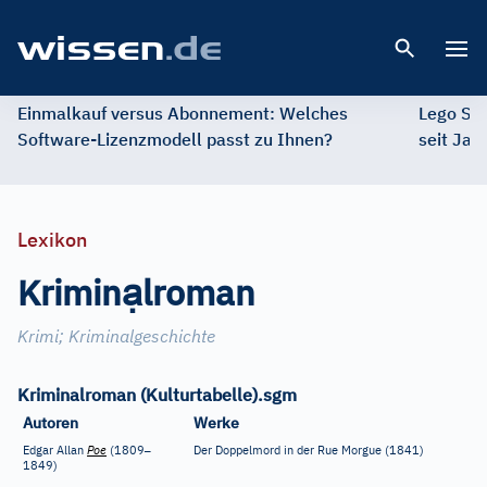
Open 
Einmalkauf versus Abonnement: Welches
Lego St
Software-Lizenzmodell passt zu Ihnen?
seit Jah
Lexikon
ạ
Krimin
lroman
Krimi
;
Kriminalgeschichte
Kriminalroman (Kulturtabelle).sgm
Autoren
Werke
–
Edgar Allan
Poe
(1809
Der Doppelmord in der Rue Morgue (1841)
1849)