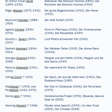
Sir Arthur Conan
Doyle
Abenteuer des Sherlock Holmes (1892); Die
–
(1859
1930)
Rückkehr des Sherlock Holmes (1905)
–
Edgar
Wallace
(1875
1932)
Der grüne Bogenschütze (1923); Der Hexer
(1925)
–
Raymond
Chandler
(1888
Der tiefe Schlaf (1939)
1959)
–
Agatha
Christie
(1890
Mord im Pfarrhaus (1930); Der Orientexpress
1976)
(1934); Die Mausefalle (1949)
–
Dorothy L.
Sayers
(1893
Lord Peters schwerster Fall (1926)
1957)
–
Dashiell
Hammett
(1894
Der Malteser Falke (1930); Der dünne Mann
1961)
(19342)
–
Georges
Simenon
(1903
Maigret und sein Neffe (1934); Maigret und die
1989)
alte Dame (1949)
–
Patricia
Highsmith
(1921
Der talentierte Mr. Ripley (1955)
1995)
John
Le Carré
(*
1931)
Der Spion, der aus der Kälte kam (1963); Das
Russland-Haus (1989)
Maj
Sjöwall
(*
1935) und
Die Tote im Götakanal (1965); Die Terroristen
–
Per
Wahlöö
(1926
1975)
(1975)
Donna
Leon
(*
1942)
Venezianisches Finale (1993); Beweise, dass es
böse ist (2005)
Henning
Mankell
(*
1948)
Mörder ohne Gesicht (1993); Vor dem Frost
(2002); Der Chinese (2008)