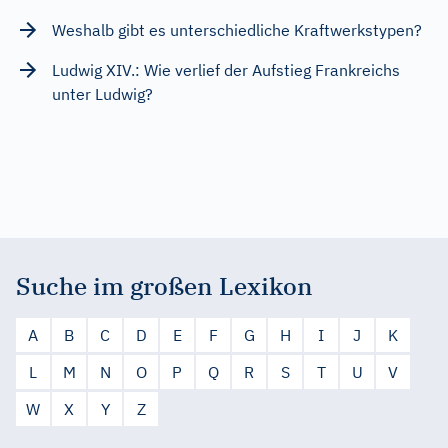
Weshalb gibt es unterschiedliche Kraftwerkstypen?
Ludwig XIV.: Wie verlief der Aufstieg Frankreichs
unter Ludwig?
Suche im großen Lexikon
A
B
C
D
E
F
G
H
I
J
K
L
M
N
O
P
Q
R
S
T
U
V
W
X
Y
Z