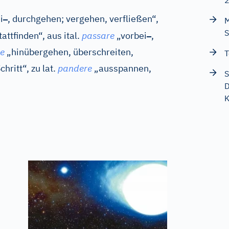
–
i
, durchgehen; vergehen, verfließen“,
M
S
–
tattfinden“, aus
ital.
passare
„vorbei
,
e
„hinübergehen, überschreiten,
T
chritt“, zu
lat.
pandere
„ausspannen,
S
D
K