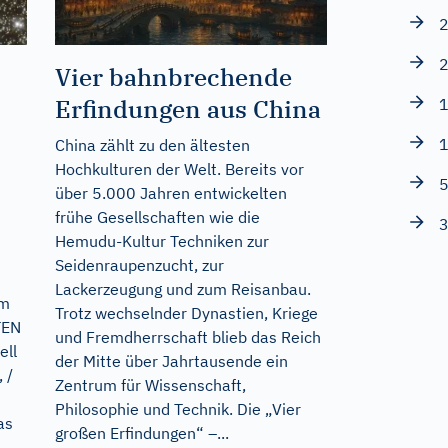
2
2
Vier bahnbrechende
Erfindungen aus China
1
1
China zählt zu den ältesten
Hochkulturen der Welt. Bereits vor
5
über 5.000 Jahren entwickelten
frühe Gesellschaften wie die
3
Hemudu-Kultur Techniken zur
Seidenraupenzucht, zur
Lackerzeugung und zum Reisanbau.
em
Trotz wechselnder Dynastien, Kriege
TEN
und Fremdherrschaft blieb das Reich
ell
der Mitte über Jahrtausende ein
 /
Zentrum für Wissenschaft,
Philosophie und Technik. Die „Vier
as
großen Erfindungen“ –...