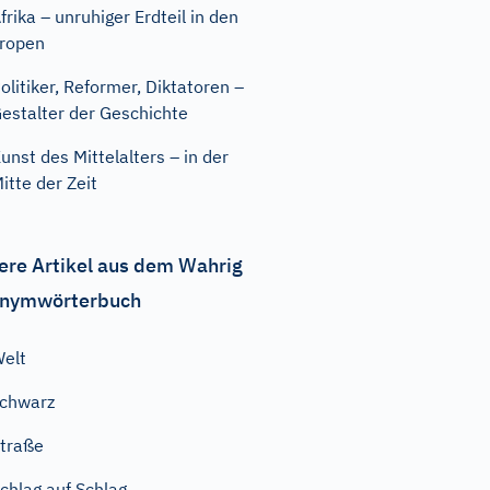
frika – unruhiger Erdteil in den
ropen
olitiker, Reformer, Diktatoren –
estalter der Geschichte
unst des Mittelalters – in der
itte der Zeit
ere Artikel aus dem Wahrig
nymwörterbuch
elt
chwarz
traße
chlag auf Schlag