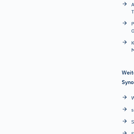
A
T
P
G
K
M
Weit
Syno
W
s
S
S