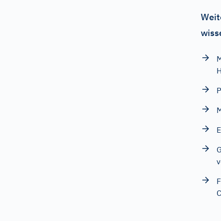
Weit
wiss
M
H
P
M
E
G
v
F
C