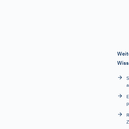
Weit
Wiss
S
a
E
p
R
Z