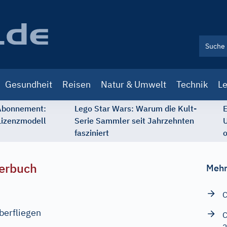
Gesundheit
Reisen
Natur & Umwelt
Technik
Le
 Abonnement:
Lego Star Wars: Warum die Kult-
E
Lizenzmodell
Serie Sammler seit Jahrzehnten
U
fasziniert
o
erbuch
Mehr
C
berfliegen
C