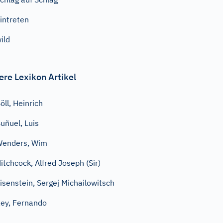
intreten
ild
ere Lexikon Artikel
öll, Heinrich
uñuel, Luis
enders, Wim
itchcock, Alfred Joseph (Sir)
isenstein, Sergej Michailowitsch
ey, Fernando