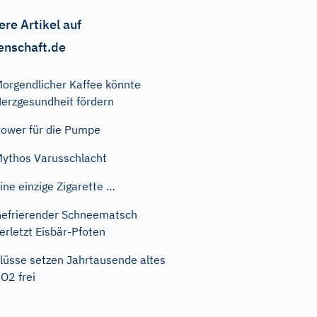
ere Artikel auf
enschaft.de
orgendlicher Kaffee könnte
erzgesundheit fördern
ower für die Pumpe
ythos Varusschlacht
ine einzige Zigarette …
efrierender Schneematsch
erletzt Eisbär-Pfoten
lüsse setzen Jahrtausende altes
O2 frei