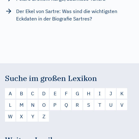
Der Ekel von Sartre: Was sind die wichtigsten
Eckdaten in der Biografie Sartres?
Suche im großen Lexikon
A
B
C
D
E
F
G
H
I
J
K
L
M
N
O
P
Q
R
S
T
U
V
W
X
Y
Z