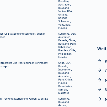
Brasilien,
Australien,
Russland,
Indien, USA,
Ukraine,
Kanada,
Schweden,
Venezuela,
Mexiko
et für Blattgold und Schmuck; auch in
Südafrika, USA,
ndet
Australien,
Kanada, China,
Russland, Peru,
Usbekistan,
Weit
Brasilen, Chile,
Philippinen,
Mexiko
K
Elektrodrähte und Rohrleitungen verwendet;
Chile, USA,
ierungen
Kanada,
Indonesien,
G
Russland,
Australien,
Peru, China,
M
Mexiko,
Kasachstan,
ä
Sambia,
Südafrika
n Trockenbatterien und Farben; wichtige
Südafrika,
M
Russland,
Gabun,