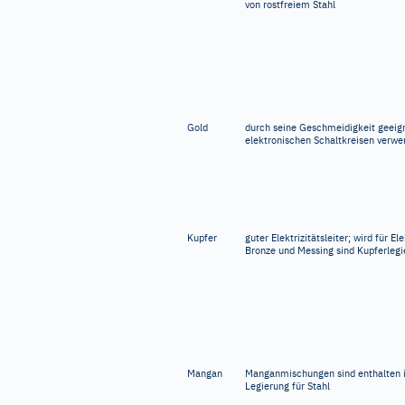
von rostfreiem Stahl
Gold
durch seine Geschmeidigkeit geeign
elektronischen Schaltkreisen verwe
Kupfer
guter Elektrizitätsleiter; wird für 
Bronze und Messing sind Kupferleg
Mangan
Manganmischungen sind enthalten i
Legierung für Stahl