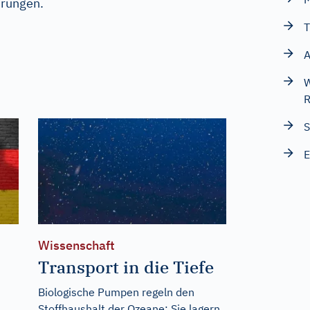
rungen.
T
A
W
R
S
E
Wissenschaft
Transport in die Tiefe
Biologische Pumpen regeln den
Stoffhaushalt der Ozeane: Sie lagern