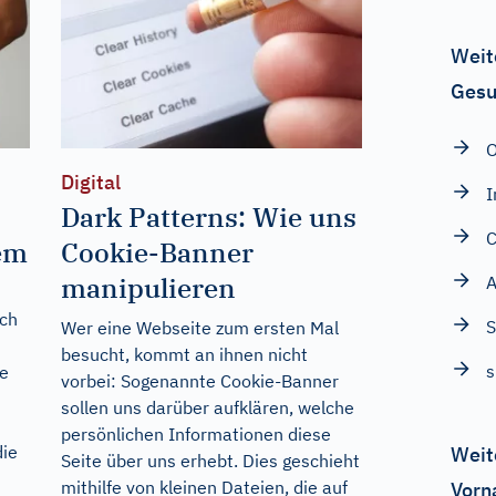
Weit
Gesu
O
Digital
I
Dark Patterns: Wie uns
C
em
Cookie-Banner
manipulieren
A
ich
S
Wer eine Webseite zum ersten Mal
besucht, kommt an ihnen nicht
s
e
vorbei: Sogenannte Cookie-Banner
sollen uns darüber aufklären, welche
persönlichen Informationen diese
die
Weit
Seite über uns erhebt. Dies geschieht
mithilfe von kleinen Dateien, die auf
Vorn