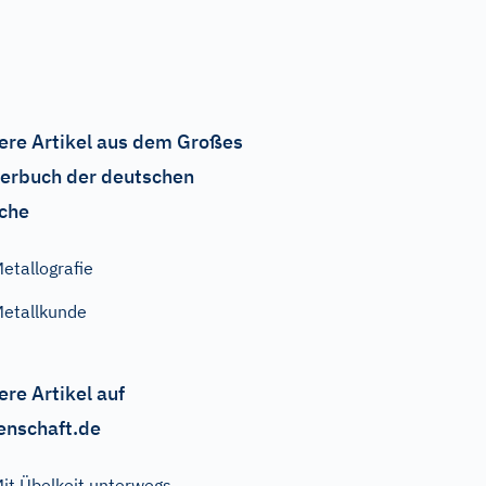
ere Artikel aus dem Großes
erbuch der deutschen
che
etallografie
etallkunde
ere Artikel auf
enschaft.de
it Übelkeit unterwegs