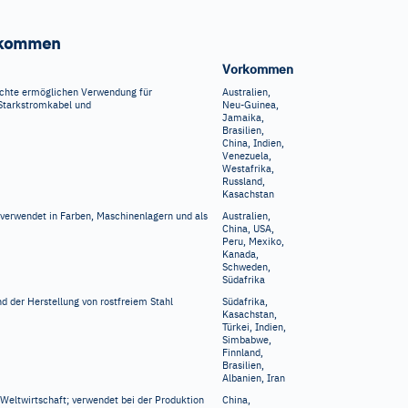
rkommen
Vorkommen
Dichte ermöglichen Verwendung für
Australien,
 Starkstromkabel und
Neu-Guinea,
Jamaika,
Brasilien,
China, Indien,
Venezuela,
Westafrika,
Russland,
Kasachstan
 verwendet in Farben, Maschinenlagern und als
Australien,
China, USA,
Peru, Mexiko,
Kanada,
Schweden,
Südafrika
d der Herstellung von rostfreiem Stahl
Südafrika,
Kasachstan,
Türkei, Indien,
Simbabwe,
Finnland,
Brasilien,
Albanien, Iran
 Weltwirtschaft; verwendet bei der Produktion
China,