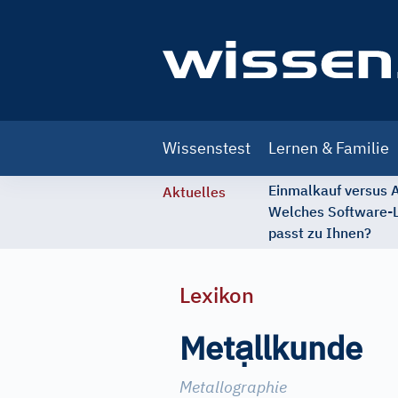
Main
Wissenstest
Lernen & Familie
navigation
Einmalkauf versus
Aktuelles
Welches Software-
passt zu Ihnen?
Lexikon
ạ
Met
llkunde
Metallographie