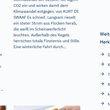
CO2 ein und wirken damit dem
Klimawandel entgegen. von KURT DE
SWAAF Es schneit. Langsam rieselt
ein steter Strom aus Flocken herab,
die weiß im Scheinwerferlicht
Weit
leuchten. Außerhalb des Kegels
herrschen totale Finsternis und Stille.
Herk
Eine winterliche Fahrt durch...
en
D
K
n
T
K
 –
k
t