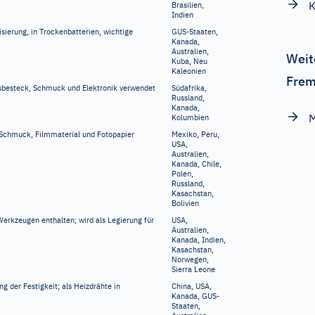
K
Brasilien,
Indien
isierung, in Trockenbatterien, wichtige
GUS-Staaten,
Kanada,
Australien,
Weit
Kuba, Neu
Kaleonien
Frem
nsbesteck, Schmuck und Elektronik verwendet
Südafrika,
Russland,
Kanada,
M
Kolumbien
 Schmuck, Filmmaterial und Fotopapier
Mexiko, Peru,
USA,
Australien,
Kanada, Chile,
Polen,
Russland,
Kasachstan,
Bolivien
 Werkzeugen enthalten; wird als Legierung für
USA,
Australien,
Kanada, Indien,
Kasachstan,
Norwegen,
Sierra Leone
g der Festigkeit; als Heizdrähte in
China, USA,
Kanada, GUS-
Staaten,