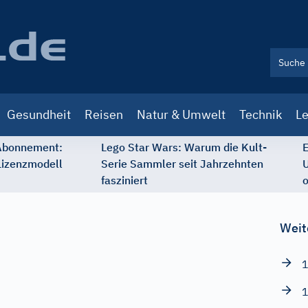
Gesundheit
Reisen
Natur & Umwelt
Technik
Le
 Abonnement:
Lego Star Wars: Warum die Kult-
E
Lizenzmodell
Serie Sammler seit Jahrzehnten
U
fasziniert
o
Weit
1
1