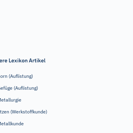
ere Lexikon Artikel
orn (Auflistung)
efüge (Auflistung)
etallurgie
tzen (Werkstoffkunde)
etallkunde