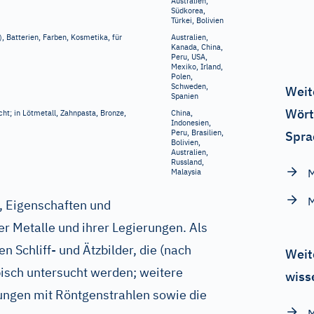
Australien,
Südkorea,
Türkei, Bolivien
, Batterien, Farben, Kosmetika, für
Australien,
Kanada, China,
Peru, USA,
Mexiko, Irland,
Polen,
Schweden,
Weit
Spanien
Wört
ht; in Lötmetall, Zahnpasta, Bronze,
China,
Indonesien,
Peru, Brasilien,
Spra
Bolivien,
Australien,
Russland,
M
Malaysia
M
, Eigenschaften und
r Metalle und ihrer Legierungen. Als
 Schliff- und Ätzbilder, die (nach
Weit
isch untersucht werden; weitere
wiss
ngen mit Röntgenstrahlen sowie die
M