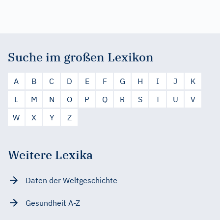
Suche im großen Lexikon
A
B
C
D
E
F
G
H
I
J
K
L
M
N
O
P
Q
R
S
T
U
V
W
X
Y
Z
Weitere Lexika
Daten der Weltgeschichte
Gesundheit A-Z