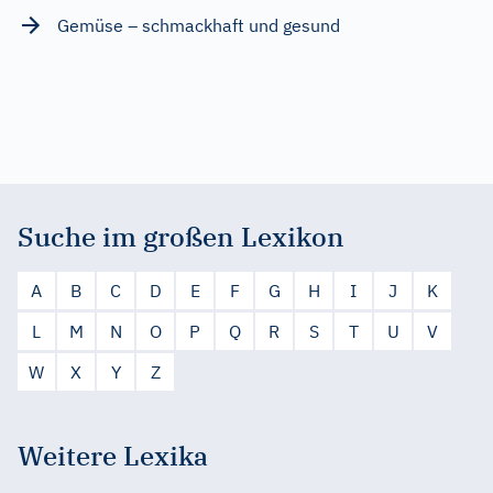
Gemüse – schmackhaft und gesund
Suche im großen Lexikon
A
B
C
D
E
F
G
H
I
J
K
L
M
N
O
P
Q
R
S
T
U
V
W
X
Y
Z
Weitere Lexika