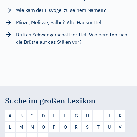
Wie kam der Eisvogel zu seinem Namen?
Minze, Melisse, Salbei: Alte Hausmittel
Drittes Schwangerschaftsdrittel: Wie bereiten sich
die Brüste auf das Stillen vor?
Suche im großen Lexikon
A
B
C
D
E
F
G
H
I
J
K
L
M
N
O
P
Q
R
S
T
U
V