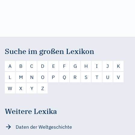
Suche im großen Lexikon
A
B
C
D
E
F
G
H
I
J
K
L
M
N
O
P
Q
R
S
T
U
V
W
X
Y
Z
Weitere Lexika
Daten der Weltgeschichte