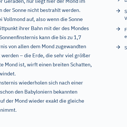
D
r Geraden, nur liegt hier der Mond im
n der Sonne nicht bestrahlt werden.
S
V
bei Vollmond auf, also wenn die Sonne
ittpunkt ihrer Bahn mit der des Mondes
F
e
 Sonnenfinsternis kann die bis zu 1,7
rnis von allen dem Mond zugewandten
S
werden – die Erde, die sehr viel größer
nte Mond ist, wirft einen breiten Schatten,
windet.
sternis wiederholen sich nach einer
 schon den Babyloniern bekannten
uf der Mond wieder exakt die gleiche
nnimmt.