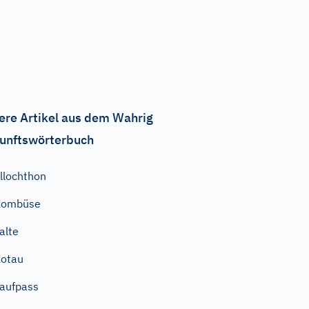
ere Artikel aus dem Wahrig
unftswörterbuch
llochthon
Kombüse
alte
otau
aufpass