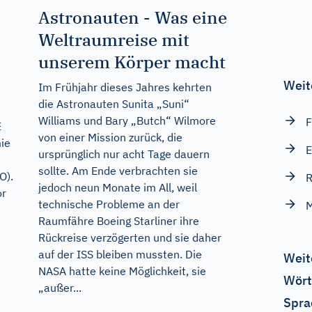
Astronauten - Was eine
Weltraumreise mit
unserem Körper macht
Weit
Im Frühjahr dieses Jahres kehrten
die Astronauten Sunita „Suni“
Williams und Bary „Butch“ Wilmore
F
E
von einer Mission zurück, die
ie
E
ursprünglich nur acht Tage dauern
sollte. Am Ende verbrachten sie
O).
jedoch neun Monate im All, weil
or
technische Probleme an der
M
Raumfähre Boeing Starliner ihre
Rückreise verzögerten und sie daher
auf der ISS bleiben mussten. Die
Weit
NASA hatte keine Möglichkeit, sie
Wört
„außer...
Spra