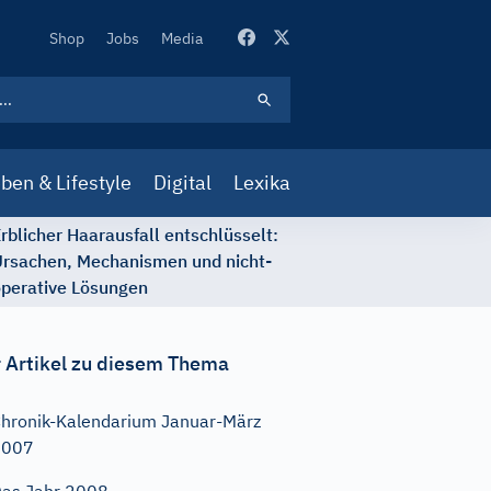
Secondary
Shop
Jobs
Media
Navigation
ben & Lifestyle
Digital
Lexika
rblicher Haarausfall entschlüsselt:
rsachen, Mechanismen und nicht-
perative Lösungen
 Artikel zu diesem Thema
hronik-Kalendarium Januar-März
2007