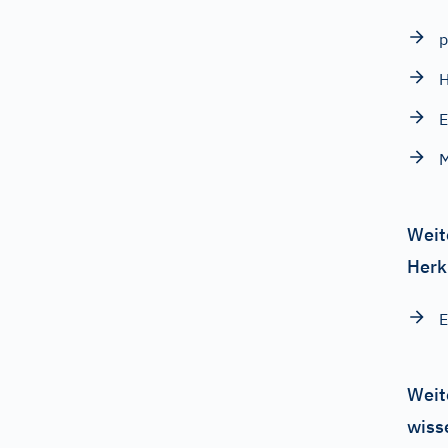
p
H
E
M
Weit
Herk
E
Weit
wiss