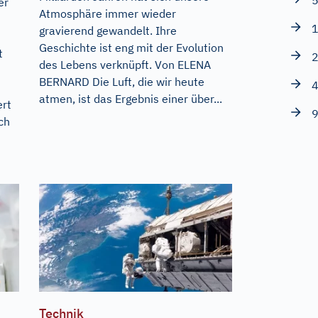
5
er
Atmosphäre immer wieder
1
gravierend gewandelt. Ihre
Geschichte ist eng mit der Evolution
t
2
des Lebens verknüpft. Von ELENA
BERNARD Die Luft, die wir heute
4
s
atmen, ist das Ergebnis einer über...
ert
9
ch
Technik