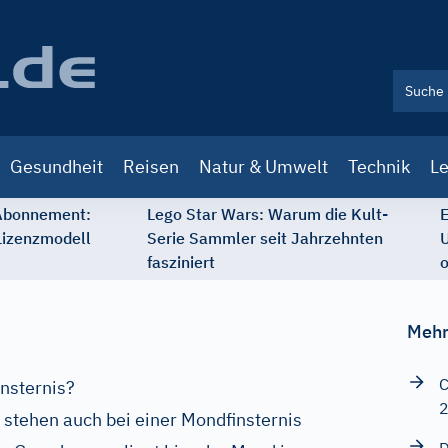
Gesundheit
Reisen
Natur & Umwelt
Technik
Le
 Abonnement:
Lego Star Wars: Warum die Kult-
E
Lizenzmodell
Serie Sammler seit Jahrzehnten
U
fasziniert
o
Mehr
C
insternis?
 stehen auch bei einer Mondfinsternis