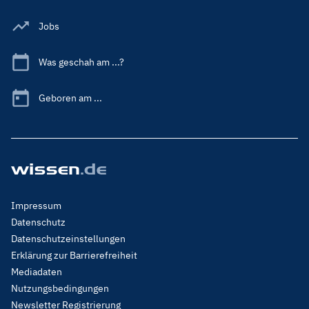
Jobs
Was geschah am ...?
Geboren am ...
Footer
Impressum
Menu
Datenschutz
Legal
Datenschutzeinstellungen
Erklärung zur Barrierefreiheit
Mediadaten
Nutzungsbedingungen
Newsletter Registrierung