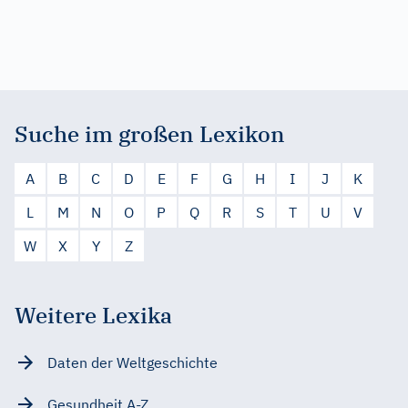
Suche im großen Lexikon
A
B
C
D
E
F
G
H
I
J
K
L
M
N
O
P
Q
R
S
T
U
V
W
X
Y
Z
Weitere Lexika
Daten der Weltgeschichte
Gesundheit A-Z