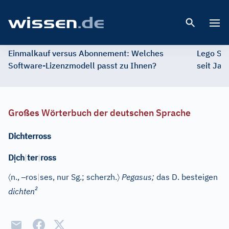
Open 
Einmalkauf versus Abonnement: Welches
Lego St
Software-Lizenzmodell passt zu Ihnen?
seit Jah
Großes Wörterbuch der deutschen Sprache
Dichterross
ị
D
ch
|
ter
|
ross
〈
–
〉
n.
,
ros
|
ses
, nur Sg.
; scherzh.
Pegasus;
das D. besteigen
2
dichten