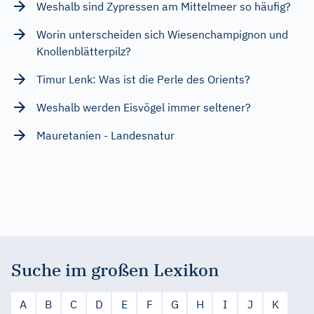
Weshalb sind Zypressen am Mittelmeer so häufig?
Worin unterscheiden sich Wiesenchampignon und
Knollenblätterpilz?
Timur Lenk: Was ist die Perle des Orients?
Weshalb werden Eisvögel immer seltener?
Mauretanien - Landesnatur
Suche im großen Lexikon
A
B
C
D
E
F
G
H
I
J
K