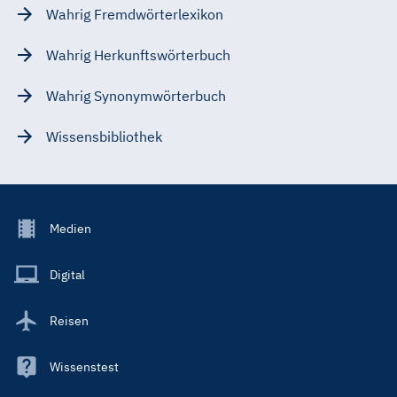
Wahrig Fremdwörterlexikon
Wahrig Herkunftswörterbuch
Wahrig Synonymwörterbuch
Wissensbibliothek
Footer
Medien
Menu
Main
Digital
Reisen
Wissenstest