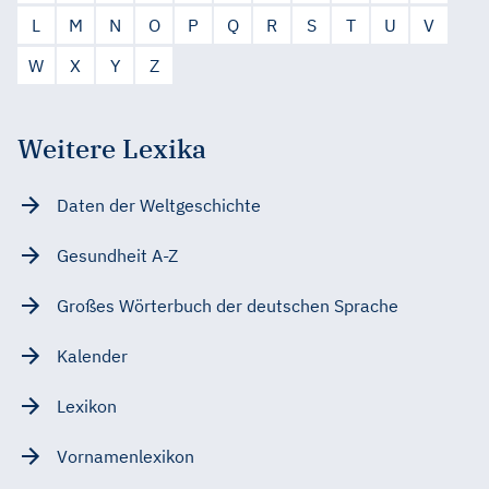
L
M
N
O
P
Q
R
S
T
U
V
W
X
Y
Z
Weitere Lexika
Daten der Weltgeschichte
Gesundheit A-Z
Großes Wörterbuch der deutschen Sprache
Kalender
Lexikon
Vornamenlexikon