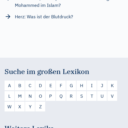
Mohammed im Islam?
Herz: Was ist der Blutdruck?
Suche im großen Lexikon
A
B
C
D
E
F
G
H
I
J
K
L
M
N
O
P
Q
R
S
T
U
V
W
X
Y
Z