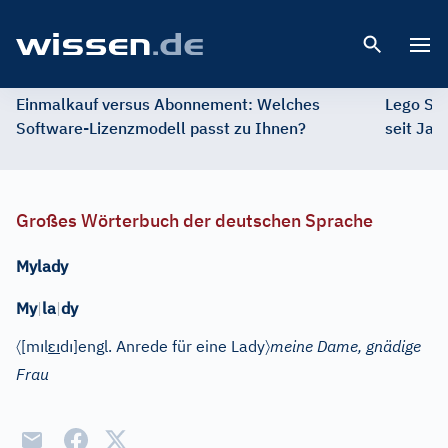
Open 
Einmalkauf versus Abonnement: Welches
Lego St
Software-Lizenzmodell passt zu Ihnen?
seit Jah
Großes Wörterbuch der deutschen Sprache
Mylady
My
|
la
|
dy
〈
ı
ɛı
ı
〉
[m
l
d
]
engl. Anrede für eine Lady
meine Dame, gnädige
Frau