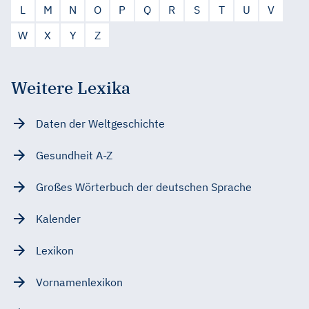
L
M
N
O
P
Q
R
S
T
U
V
W
X
Y
Z
Weitere Lexika
Daten der Weltgeschichte
Gesundheit A-Z
Großes Wörterbuch der deutschen Sprache
Kalender
Lexikon
Vornamenlexikon