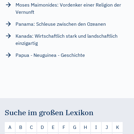
Moses Maimonides: Vordenker einer Religion der
Vernunft
Panama: Schleuse zwischen den Ozeanen
Kanada: Wirtschaftlich stark und landschaftlich
einzigartig
Papua - Neuguinea - Geschichte
Suche im großen Lexikon
A
B
C
D
E
F
G
H
I
J
K