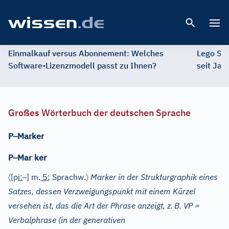
Open 
Einmalkauf versus Abonnement: Welches
Lego St
Software-Lizenzmodell passt zu Ihnen?
seit Jah
Großes Wörterbuch der deutschen Sprache
–
P
Marker
–
P
Mar
|
ker
〈
–
〉
[p
i
:
]
m.
5
; Sprachw.
Marker in der Strukturgraphik eines
Satzes, dessen Verzweigungspunkt mit einem Kürzel
versehen ist, das die Art der Phrase anzeigt, z.
B. VP =
Verbalphrase (in der generativen