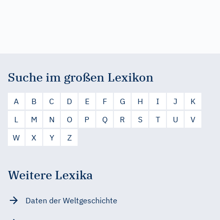
Suche im großen Lexikon
A
B
C
D
E
F
G
H
I
J
K
L
M
N
O
P
Q
R
S
T
U
V
W
X
Y
Z
Weitere Lexika
Daten der Weltgeschichte