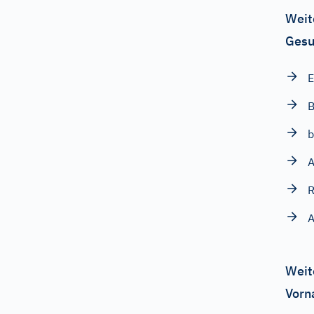
Weit
Gesu
E
B
b
R
A
Weit
Vorn