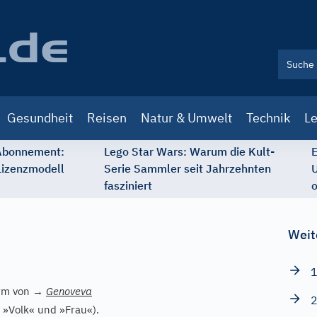
Gesundheit
Reisen
Natur & Umwelt
Technik
Le
 Abonnement:
Lego Star Wars: Warum die Kult-
E
Lizenzmodell
Serie Sammler seit Jahrzehnten
U
fasziniert
o
Weit
1
orm von
→
Genoveva
2
»Volk« und »Frau«).