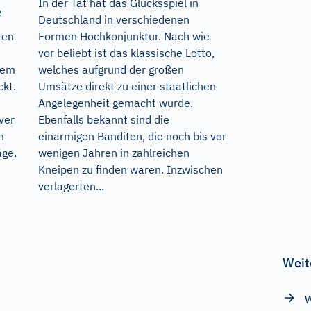
In der Tat hat das Glücksspiel in
e
Deutschland in verschiedenen
Formen Hochkonjunktur. Nach wie
ten
vor beliebt ist das klassische Lotto,
welches aufgrund der großen
inem
Umsätze direkt zu einer staatlichen
kt.
Angelegenheit gemacht wurde.
Ebenfalls bekannt sind die
ver
einarmigen Banditen, die noch bis vor
n
wenigen Jahren in zahlreichen
äge.
Kneipen zu finden waren. Inzwischen
verlagerten...
Weit