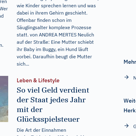
eren
wie Kinder sprechen lernen und was
 Wer
dabei in ihrem Gehirn geschieht.
nd
Offenbar finden schon im
Säuglingsalter komplexe Prozesse
statt. von ANDREA MERTES Neulich
auf der Straße: Eine Mutter schiebt
n.
ihr Baby im Buggy, ein Hund läuft
vorbei. Daraufhin beugt die Mutter
Mehr
sich...
N
Leben & Lifestyle
So viel Geld verdient
der Staat jedes Jahr
Weit
mit der
Herk
Glücksspielsteuer
G
Die Art der Einnahmen