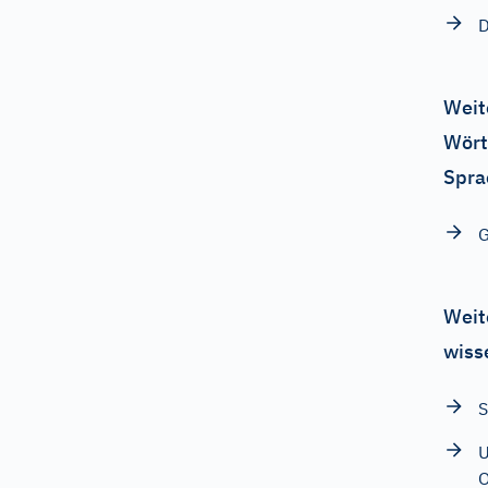
D
Weit
Wört
Spra
G
Weit
wiss
S
U
O