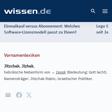
Open 
Einmalkauf versus Abonnement: Welches
Lego St
Software-Lizenzmodell passt zu Ihnen?
seit Jah
Vornamenlexikon
Jitzchak
,
Jizhak
,
hebräische Nebenform von
→
Isaak
(Bedeutung: Gott lacht).
Namensträger: Jitzchak Rabin, israelischer Politiker.