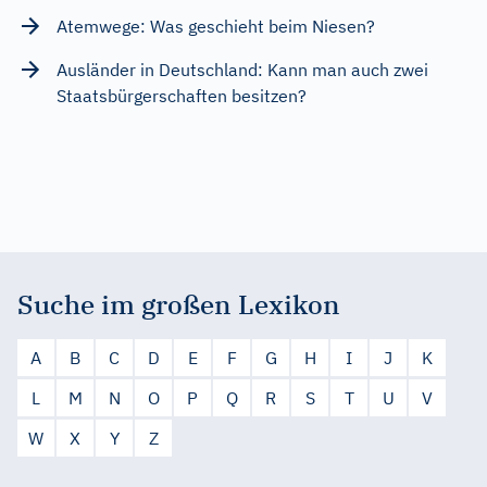
Atemwege: Was geschieht beim Niesen?
Ausländer in Deutschland: Kann man auch zwei
Staatsbürgerschaften besitzen?
Suche im großen Lexikon
A
B
C
D
E
F
G
H
I
J
K
L
M
N
O
P
Q
R
S
T
U
V
W
X
Y
Z