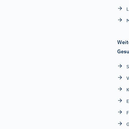
Weit
Gesu
S
V
K
E
F
G