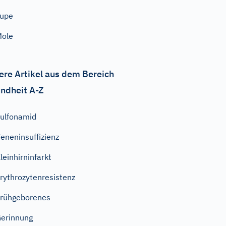
Lupe
Mole
ere Artikel aus dem Bereich
ndheit A-Z
ulfonamid
eneninsuffizienz
leinhirninfarkt
rythrozytenresistenz
rühgeborenes
erinnung