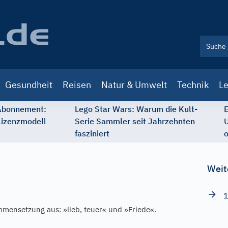
Gesundheit
Reisen
Natur & Umwelt
Technik
Le
 Abonnement:
Lego Star Wars: Warum die Kult-
E
Lizenzmodell
Serie Sammler seit Jahrzehnten
U
fasziniert
o
Weit
1
ensetzung aus: »lieb, teuer« und »Friede«.