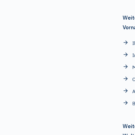
Weit
Vorn
I
I
M
C
A
B
Weit