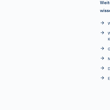
Weit
wiss
W
W
K
G
N
D
E