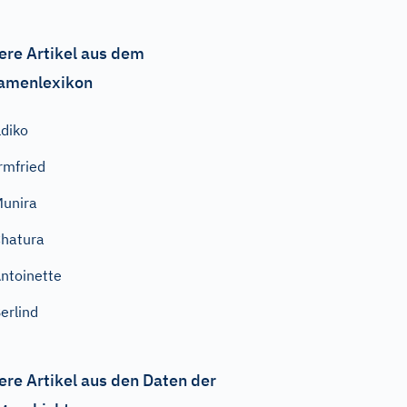
ere Artikel aus dem
amenlexikon
ldiko
rmfried
unira
hatura
ntoinette
erlind
ere Artikel aus den Daten der