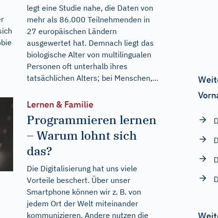
legt eine Studie nahe, die Daten von
er
mehr als 86.000 Teilnehmenden in
sich
27 europäischen Ländern
obie
ausgewertet hat. Demnach liegt das
biologische Alter von multilingualen
Personen oft unterhalb ihres
tatsächlichen Alters; bei Menschen,...
Weit
Vorn
Lernen & Familie
Programmieren lernen
– Warum lohnt sich
D
das?
D
Die Digitalisierung hat uns viele
D
Vorteile beschert. Über unser
Smartphone können wir z. B. von
jedem Ort der Welt miteinander
kommunizieren. Andere nutzen die
Weit