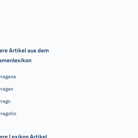
ere Artikel aus dem
amenlexikon
Dragana
ragan
rago
ragotin
ere Lexikon Artikel