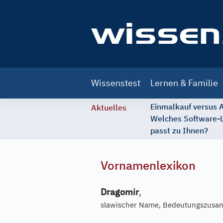
Main
Wissenstest
Lernen & Familie
navigation
Einmalkauf versus
Aktuelles
Welches Software-
passt zu Ihnen?
Vornamenlexikon
Dragomir
,
slawischer Name, Bedeutungszusamm