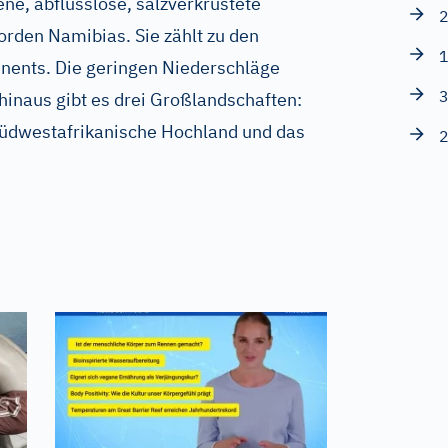
ne, abflusslose, salzverkrustete
2
orden Namibias. Sie zählt zu den
1
inents. Die geringen Niederschläge
3
hinaus gibt es drei Großlandschaften:
üdwestafrikanische Hochland und das
2