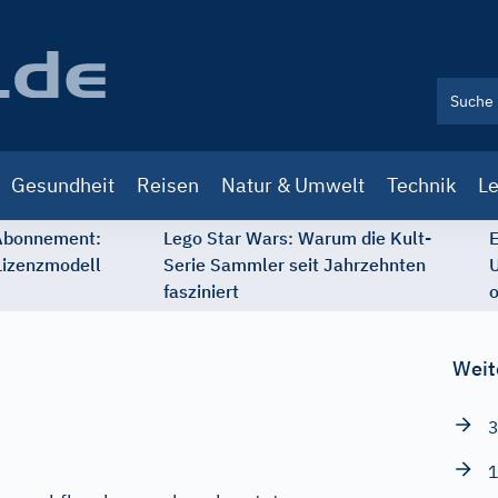
Gesundheit
Reisen
Natur & Umwelt
Technik
Le
 Abonnement:
Lego Star Wars: Warum die Kult-
E
Lizenzmodell
Serie Sammler seit Jahrzehnten
U
fasziniert
o
Weit
3
1