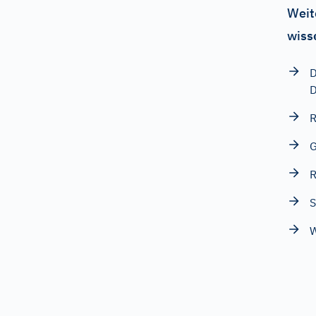
Weit
wiss
D
D
R
G
R
S
W