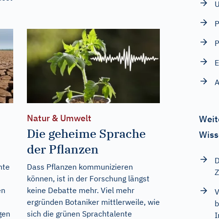
P
E
A
Natur & Umwelt
Weit
Die geheime Sprache
Wiss
der Pflanzen
D
nte
Dass Pflanzen kommunizieren
Z
können, ist in der Forschung längst
en
keine Debatte mehr. Viel mehr
V
ergründen Botaniker mittlerweile, wie
b
gen
sich die grünen Sprachtalente
I