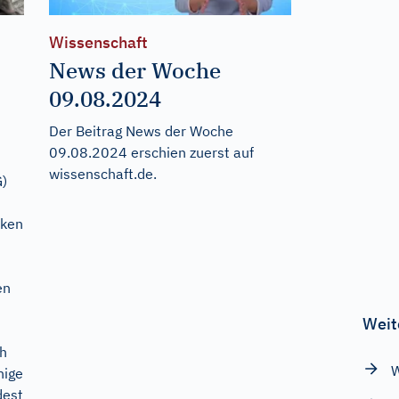
Wissenschaft
News der Woche
09.08.2024
Der Beitrag
News der Woche
09.08.2024
erschien zuerst auf
wissenschaft.de
.
G)
nken
en
Weit
ch
W
nige
dest