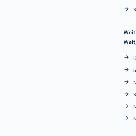
Weit
Welt
K
S
N
S
N
N