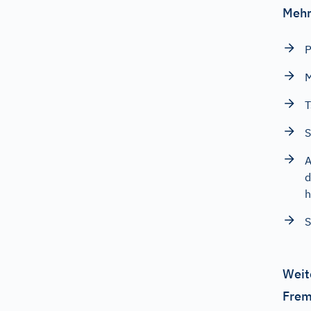
Mehr
P
M
T
S
A
d
h
S
Weit
Frem