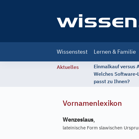
Main
Wissenstest
Lernen & Familie
navigation
Einmalkauf versus
Aktuelles
Welches Software-
passt zu Ihnen?
Vornamenlexikon
Wenzeslaus
,
lateinische Form slawischen Urspr