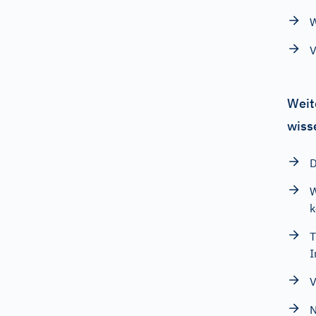
W
V
Weit
wiss
D
W
k
T
I
V
N