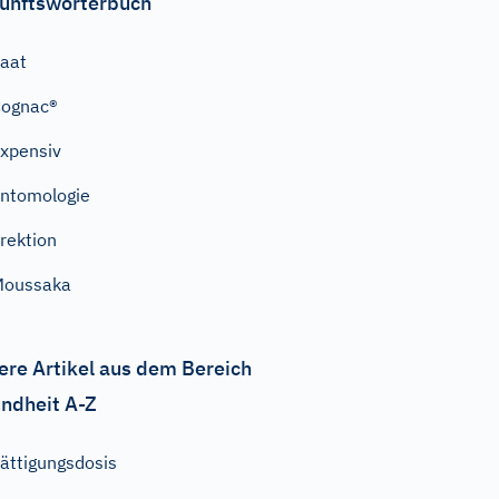
unftswörterbuch
aat
Cognac®
xpensiv
ntomologie
rektion
Moussaka
ere Artikel aus dem Bereich
ndheit A-Z
ättigungsdosis