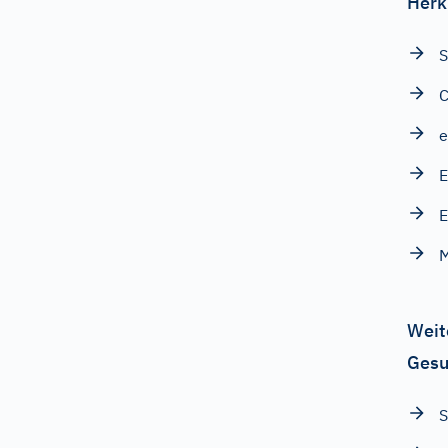
Herk
S
e
E
E
Weit
Gesu
S