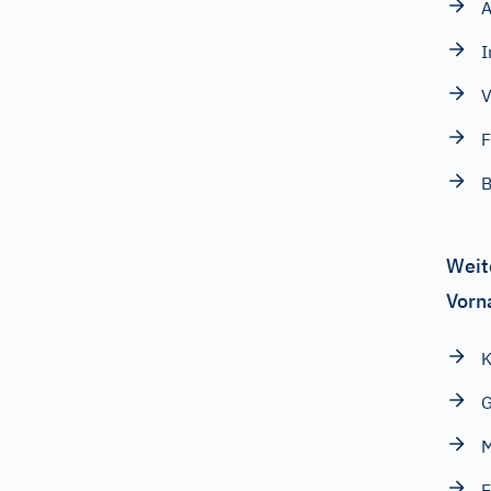
A
I
V
F
B
Weit
Vorn
K
G
E