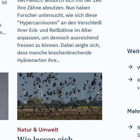
 ist
ihre Zähne abnutzen. Nun haben
Forscher untersucht, wie sich diese
“Hypercarnivoren” an den Verschleiß
u
ihrer Eck- und Reißzähne im Alter
...
anpassen, um dennoch ausreichend
fressen zu können. Dabei zeigte sich,
Weit
dass manche knochenbrechende
Hyänenarten ihre...
W
K
v
Mehr
R
Natur & Umwelt
S
Wie lassen sich