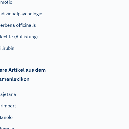
motio
ndividualpsychologie
erbena officinalis
lechte (Auflistung)
ilirubin
ere Artikel aus dem
amenlexikon
ajetana
rimbert
Manolo
berwin