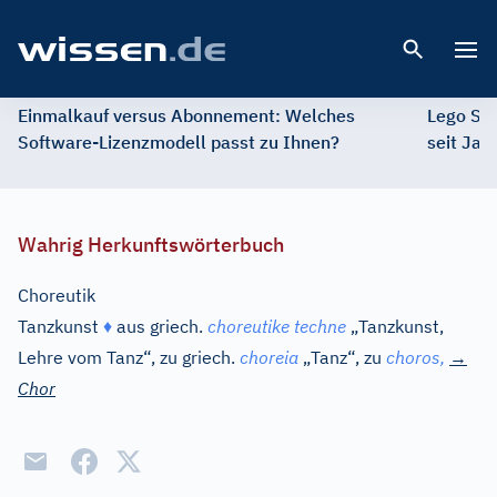
Open 
Einmalkauf versus Abonnement: Welches
Lego St
Software-Lizenzmodell passt zu Ihnen?
seit Jah
Wahrig Herkunftswörterbuch
Choreutik
Tanzkunst
♦
aus
griech.
choreutike techne
„Tanzkunst,
Lehre vom Tanz“, zu
griech.
choreia
„Tanz“, zu
choros,
→
Chor