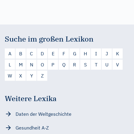
Suche im großen Lexikon
A
B
C
D
E
F
G
H
I
J
K
L
M
N
O
P
Q
R
S
T
U
V
W
X
Y
Z
Weitere Lexika
Daten der Weltgeschichte
Gesundheit A-Z