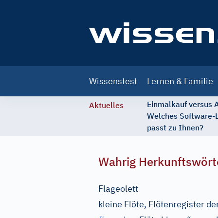
Main
Wissenstest
Lernen & Familie
navigation
Einmalkauf versus
Aktuelles
Welches Software-
passt zu Ihnen?
Wahrig Herkunftswört
Flageolett
kleine Flöte, Flötenregister de