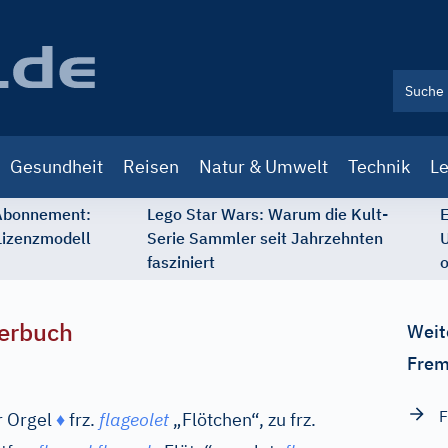
Gesundheit
Reisen
Natur & Umwelt
Technik
Le
 Abonnement:
Lego Star Wars: Warum die Kult-
E
Lizenzmodell
Serie Sammler seit Jahrzehnten
U
fasziniert
o
erbuch
Weit
Frem
F
r Orgel
♦
frz.
flageolet
„Flötchen“, zu
frz.