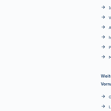
V
A
h
P
M
Weit
Vorn
L