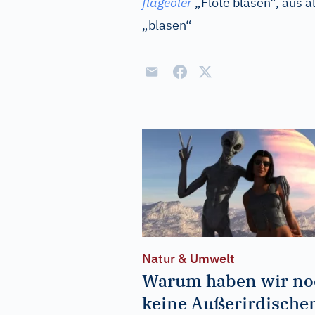
flageoler
„Flöte blasen“, aus
al
„blasen“
Natur & Umwelt
Warum haben wir no
keine Außerirdische