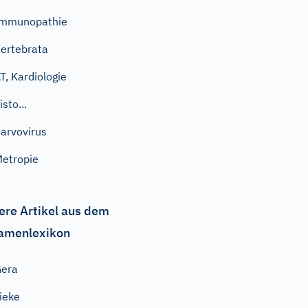
Immunopathie
ertebrata
T, Kardiologie
isto...
arvovirus
etropie
ere Artikel aus dem
amenlexikon
Gera
ieke