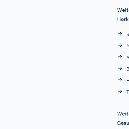
Weit
Herk
S
M
A
H
T
Weit
Gesu