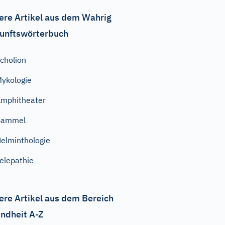
ere Artikel aus dem Wahrig
unftswörterbuch
cholion
ykologie
mphitheater
Bammel
elminthologie
elepathie
ere Artikel aus dem Bereich
ndheit A-Z