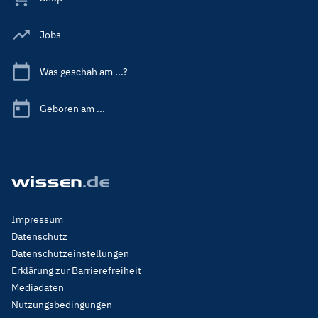
Jobs
Was geschah am ...?
Geboren am ...
Footer
Impressum
Menu
Datenschutz
Legal
Datenschutzeinstellungen
Erklärung zur Barrierefreiheit
Mediadaten
Nutzungsbedingungen