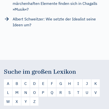
märchenhaften Elemente finden sich in Chagalls
»Musik«?
Albert Schweitzer: Wie setzte der Idealist seine
Ideen um?
Suche im großen Lexikon
A
B
C
D
E
F
G
H
I
J
K
L
M
N
O
P
Q
R
S
T
U
V
W
X
Y
Z