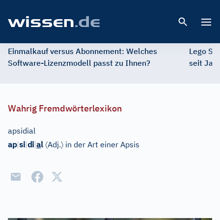
Open 
Einmalkauf versus Abonnement: Welches
Lego St
Software-Lizenzmodell passt zu Ihnen?
seit Jah
Wahrig Fremdwörterlexikon
apsidial
〈
〉
ap
|
si
|
di
|
a
l
Adj.
in der Art einer Apsis