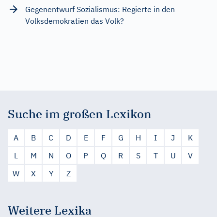
Gegenentwurf Sozialismus: Regierte in den
Volksdemokratien das Volk?
Suche im großen Lexikon
A
B
C
D
E
F
G
H
I
J
K
L
M
N
O
P
Q
R
S
T
U
V
W
X
Y
Z
Weitere Lexika