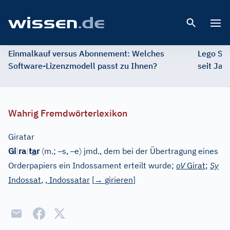
Open 
Einmalkauf versus Abonnement: Welches
Lego St
Software-Lizenzmodell passt zu Ihnen?
seit Jah
Wahrig Fremdwörterlexikon
Giratar
〈
–
–
〉
Gi
|
ra
|
t
a
r
m.;
s,
e
jmd., dem bei der Übertragung eines
Orderpapiers ein Indossament erteilt wurde;
oV
Girat
;
Sy
Indossat
,
, Indossatar
[
→
girieren
]