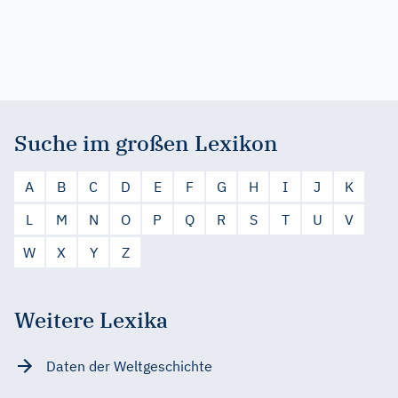
Suche im großen Lexikon
A
B
C
D
E
F
G
H
I
J
K
L
M
N
O
P
Q
R
S
T
U
V
W
X
Y
Z
Weitere Lexika
Daten der Weltgeschichte