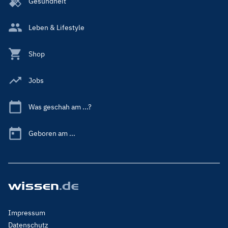
Gesundheit
Leben & Lifestyle
Shop
Jobs
Was geschah am ...?
Geboren am ...
Footer
Impressum
Menu
Datenschutz