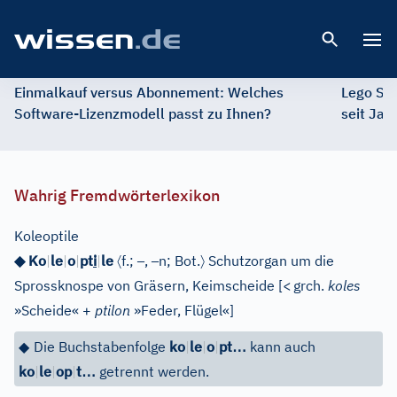
Open 
Einmalkauf versus Abonnement: Welches
Lego St
Software-Lizenzmodell passt zu Ihnen?
seit Jah
Wahrig Fremdwörterlexikon
Koleoptile
〈
–
–
〉
◆ Ko
|
le
|
o
|
pt
i
|
le
f.;
,
n;
Bot.
Schutzorgan um die
Sprossknospe von Gräsern, Keimscheide
[
<
grch.
koles
»Scheide« +
ptilon
»Feder, Flügel«
]
…
◆
Die Buchstabenfolge
ko
|
le
|
o
|
pt
kann auch
…
ko
|
le
|
op
|
t
getrennt werden.