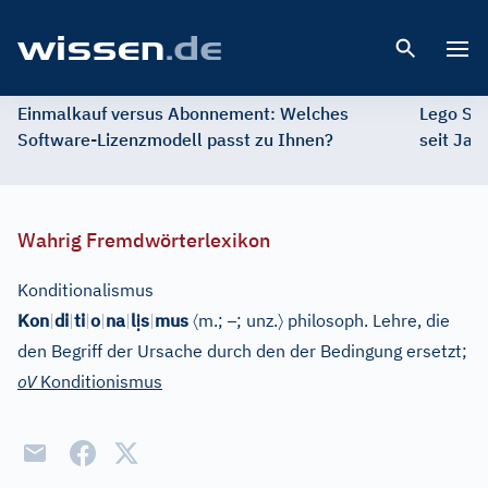
Open 
Einmalkauf versus Abonnement: Welches
Lego St
Software-Lizenzmodell passt zu Ihnen?
seit Jah
Wahrig Fremdwörterlexikon
Konditionalismus
ị
〈
–
〉
Kon
|
di
|
ti
|
o
|
na
|
l
s
|
mus
m.;
; unz.
philosoph. Lehre, die
den Begriff der Ursache durch den der Bedingung ersetzt;
oV
Konditionismus