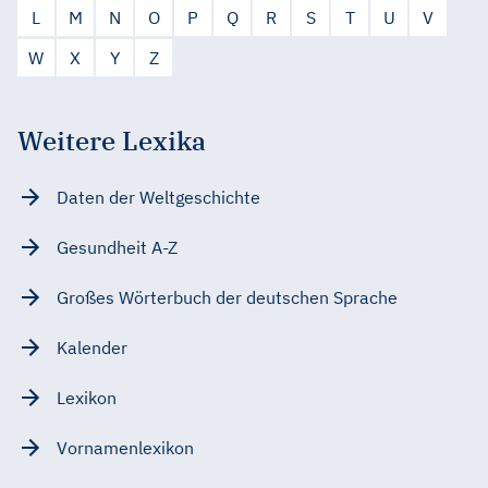
L
M
N
O
P
Q
R
S
T
U
V
W
X
Y
Z
Weitere Lexika
Daten der Weltgeschichte
Gesundheit A-Z
Großes Wörterbuch der deutschen Sprache
Kalender
Lexikon
Vornamenlexikon