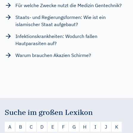
Für welche Zwecke nutzt die Medizin Gentechnik?
Staats- und Regierungsformen: Wie ist ein
islamischer Staat aufgebaut?
Infektionskrankheiten: Wodurch fallen
Hautparasiten auf?
Warum brauchen Akazien Schirme?
Suche im großen Lexikon
A
B
C
D
E
F
G
H
I
J
K