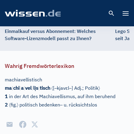
Open 
Einmalkauf versus Abonnement: Welches
Lego St
Software-Lizenzmodell passt zu Ihnen?
seit Jah
Wahrig Fremdwörterlexikon
machiavellistisch
ị
〈
–
ɛ
–
〉
ma
|
chi
|
a
|
vel
|
l
s
|
tisch
[
kjav
l
]
Adj.
;
Politik
1
in der Art des Machiavellismus, auf ihm beruhend
〈
〉
–
2
fig.
politisch bedenken
u. rücksichtslos