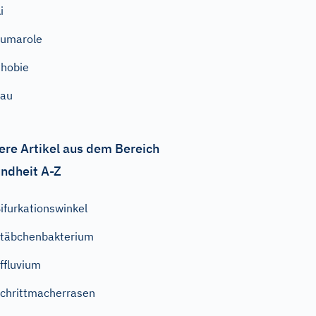
i
umarole
hobie
Sau
ere Artikel aus dem Bereich
ndheit A-Z
ifurkationswinkel
täbchenbakterium
ffluvium
chrittmacherrasen