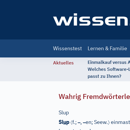
Main
Wissenstest
Lernen & Familie
navigation
Einmalkauf versus
Aktuelles
Welches Software-
passt zu Ihnen?
Wahrig Fremdwörterle
Slup
〈
–
–
〉
Sl
u
p
f.;
,
en;
Seew.
einmasti