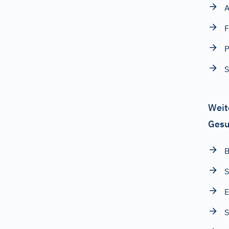
A
F
P
Weit
Gesu
B
S
E
S