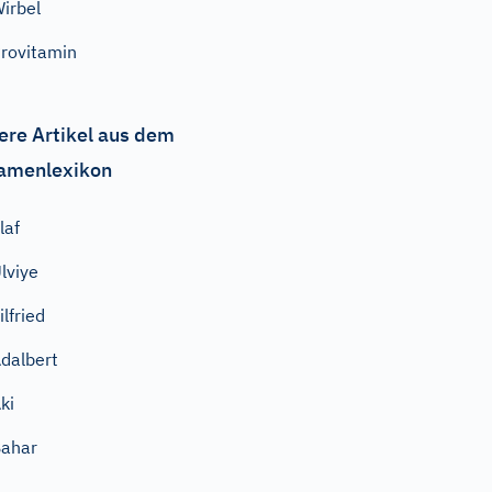
irbel
rovitamin
ere Artikel aus dem
amenlexikon
laf
lviye
ilfried
dalbert
ki
ahar