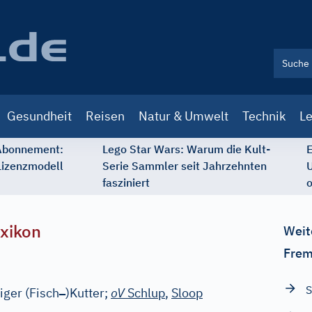
Gesundheit
Reisen
Natur & Umwelt
Technik
Le
 Abonnement:
Lego Star Wars: Warum die Kult-
E
Lizenzmodell
Serie Sammler seit Jahrzehnten
U
fasziniert
o
xikon
Weit
Frem
S
–
ger (Fisch
)Kutter;
oV
Schlup
,
Sloop