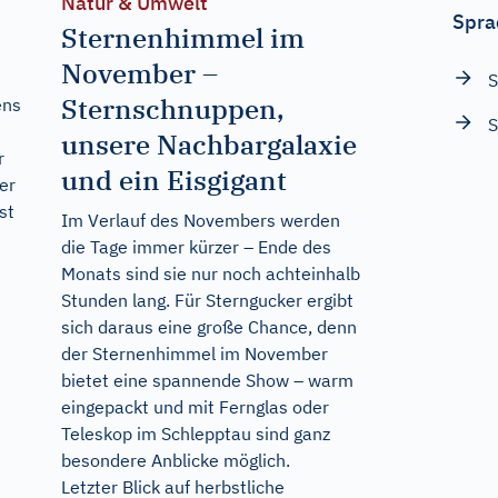
Natur & Umwelt
Spra
Sternenhimmel im
November –
S
Sternschnuppen,
ens
S
unsere Nachbargalaxie
r
und ein Eisgigant
er
st
Im Verlauf des Novembers werden
die Tage immer kürzer – Ende des
Monats sind sie nur noch achteinhalb
Stunden lang. Für Sterngucker ergibt
sich daraus eine große Chance, denn
der Sternenhimmel im November
bietet eine spannende Show – warm
eingepackt und mit Fernglas oder
Teleskop im Schlepptau sind ganz
besondere Anblicke möglich.
Letzter Blick auf herbstliche