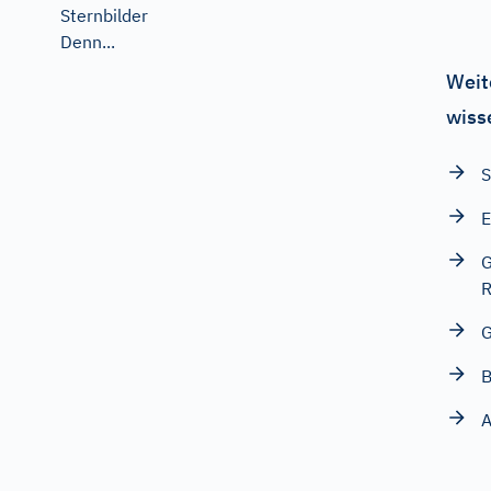
Sternbilder
Denn...
Weit
wiss
S
E
G
R
G
B
A