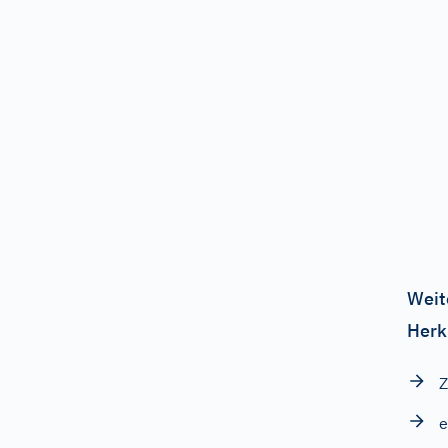
Weit
Herk
Z
e