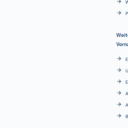
W
P
Weit
Vorn
E
U
E
A
A
B