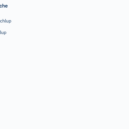
che
chlup
lup