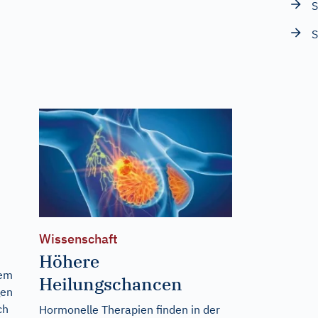
S
S
Wissenschaft
Höhere
nem
Heilungschancen
gen
ch
Hormonelle Therapien finden in der