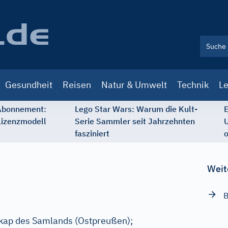
Gesundheit
Reisen
Natur & Umwelt
Technik
Le
 Abonnement:
Lego Star Wars: Warum die Kult-
E
Lizenzmodell
Serie Sammler seit Jahrzehnten
U
fasziniert
o
Weit
B
kap des Samlands (Ostpreußen);