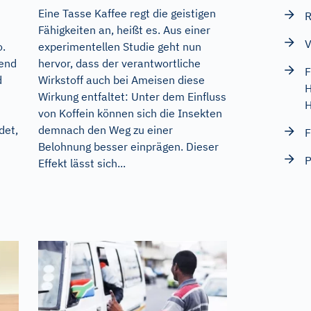
Eine Tasse Kaffee regt die geistigen
R
Fähigkeiten an, heißt es. Aus einer
V
o.
experimentellen Studie geht nun
end
hervor, dass der verantwortliche
F
d
Wirkstoff auch bei Ameisen diese
H
Wirkung entfaltet: Unter dem Einfluss
H
von Koffein können sich die Insekten
det,
demnach den Weg zu einer
F
Belohnung besser einprägen. Dieser
P
Effekt lässt sich...