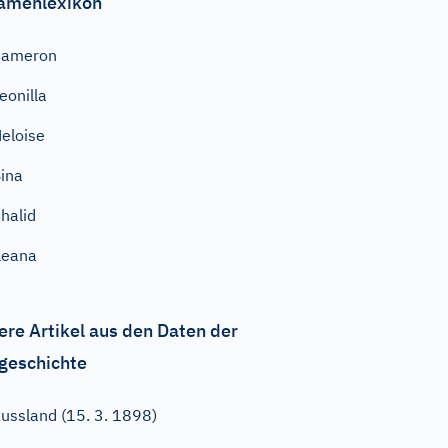
amenlexikon
Cameron
eonilla
eloise
ina
halid
leana
ere Artikel aus den Daten der
geschichte
ussland (15. 3. 1898)