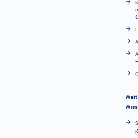
K
m
L
A
A
E
G
Weit
Wiss
S
g