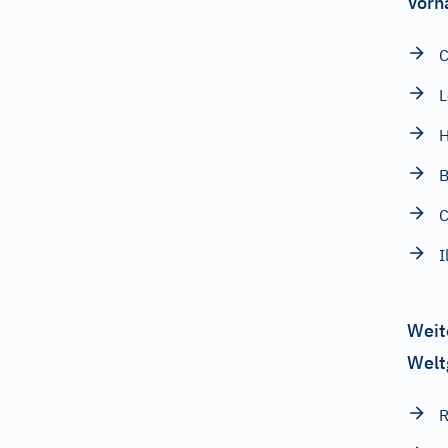
Vorn
L
H
B
C
I
Weit
Welt
R