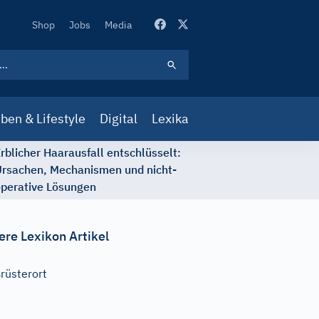
Secondary
Shop
Jobs
Media
Navigation
ben & Lifestyle
Digital
Lexika
rblicher Haarausfall entschlüsselt:
rsachen, Mechanismen und nicht-
perative Lösungen
ere Lexikon Artikel
rüsterort