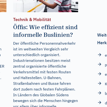
Technik & Mobilität
Öffis: Wie effizient sind
informelle Buslinien?
Weit
Herk
Der öffentliche Personennahverkehr
n
ist im weltweiten Vergleich sehr
n
unterschiedlich organisiert.
e
Industrienationen besitzen meist
NER
zentral organisierte öffentliche
o
Verkehrsmittel mit festen Routen
e
.
und Haltestellen. U-Bahnen,
Straßenbahnen und Busse fahren
K
dort zudem nach festen Fahrplänen.
b
In Ländern des Globalen Südens
bewegen sich die Menschen hingegen
d
vor allem über informelle...