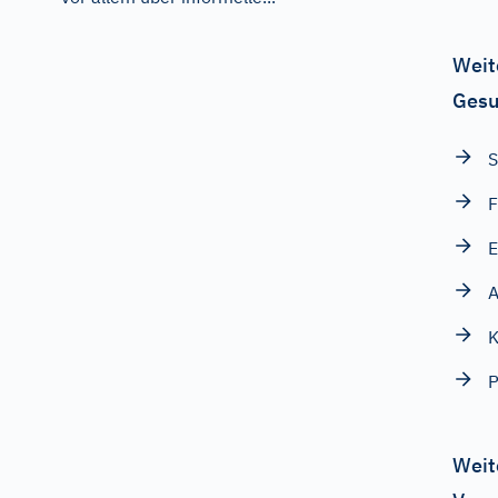
Weit
Gesu
S
F
E
A
Weit