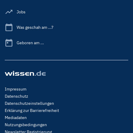
Jobs
Was geschah am ...?
Geboren am ...
Footer
Impressum
Menu
Datenschutz
Legal
Datenschutzeinstellungen
Erklärung zur Barrierefreiheit
Mediadaten
Nutzungsbedingungen
Newsletter Registrierung