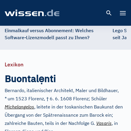
Open 
Einmalkauf versus Abonnement: Welches
Lego St
Software-Lizenzmodell passt zu Ihnen?
seit Jah
Lexikon
ẹ
Buontal
nti
Bernardo, italienischer Architekt, Maler und Bildhauer,
†
*
um 1523 Florenz,
6. 6. 1608 Florenz; Schüler
Michelangelos
, leitete in der toskanischen Baukunst den
Übergang von der Spätrenaissance zum Barock ein;
zahlreiche Bauten, teils in der Nachfolge G.
Vasaris
, in