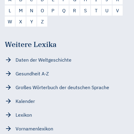
L
M
N
O
P
Q
R
S
T
U
V
W
X
Y
Z
Weitere Lexika
Daten der Weltgeschichte
Gesundheit A-Z
Großes Wörterbuch der deutschen Sprache
Kalender
Lexikon
Vornamenlexikon