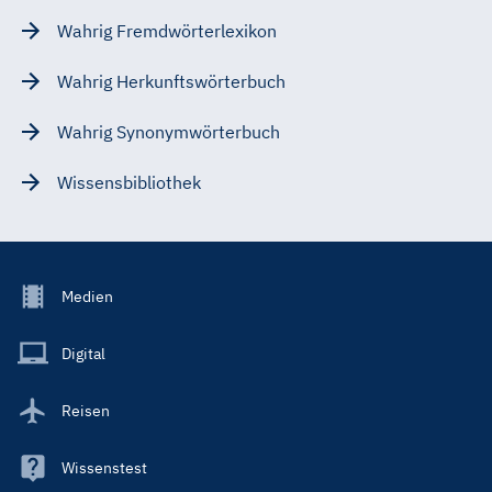
Wahrig Fremdwörterlexikon
Wahrig Herkunftswörterbuch
Wahrig Synonymwörterbuch
Wissensbibliothek
Footer
Medien
Menu
Main
Digital
Reisen
Wissenstest