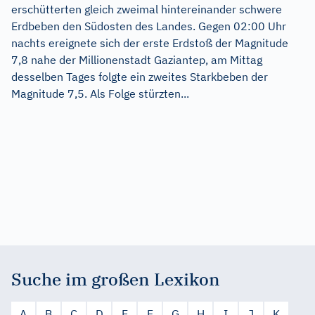
erschütterten gleich zweimal hintereinander schwere
Erdbeben den Südosten des Landes. Gegen 02:00 Uhr
nachts ereignete sich der erste Erdstoß der Magnitude
7,8 nahe der Millionenstadt Gaziantep, am Mittag
desselben Tages folgte ein zweites Starkbeben der
Magnitude 7,5. Als Folge stürzten...
Suche im großen Lexikon
A
B
C
D
E
F
G
H
I
J
K