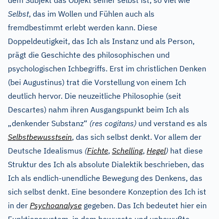
dem Subjekt das Objekt seiner selbst ist, so viel wie
Selbst
, das im Wollen und Fühlen auch als
fremdbestimmt erlebt werden kann. Diese
Doppeldeutigkeit, das Ich als Instanz und als Person,
prägt die Geschichte des philosophischen und
psychologischen Ichbegriffs. Erst im christlichen Denken
(bei Augustinus) trat die Vorstellung von einem Ich
deutlich hervor. Die neuzeitliche Philosophie (seit
Descartes) nahm ihren Ausgangspunkt beim Ich als
„denkender Substanz“
(res cogitans)
und verstand es als
Selbstbewusstsein
, das sich selbst denkt. Vor allem der
Deutsche Idealismus
(
Fichte
,
Schelling
,
Hegel
)
hat diese
Struktur des Ich als absolute Dialektik beschrieben, das
Ich als endlich-unendliche Bewegung des Denkens, das
sich selbst denkt. Eine besondere Konzeption des Ich ist
in der
Psychoanalyse
gegeben. Das Ich bedeutet hier ein