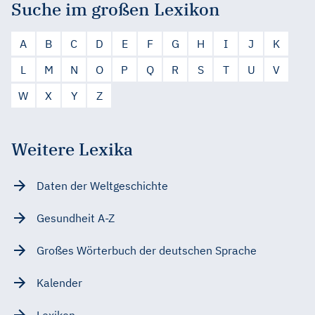
Suche im großen Lexikon
A
B
C
D
E
F
G
H
I
J
K
L
M
N
O
P
Q
R
S
T
U
V
W
X
Y
Z
Weitere Lexika
Daten der Weltgeschichte
Gesundheit A-Z
Großes Wörterbuch der deutschen Sprache
Kalender
Lexikon