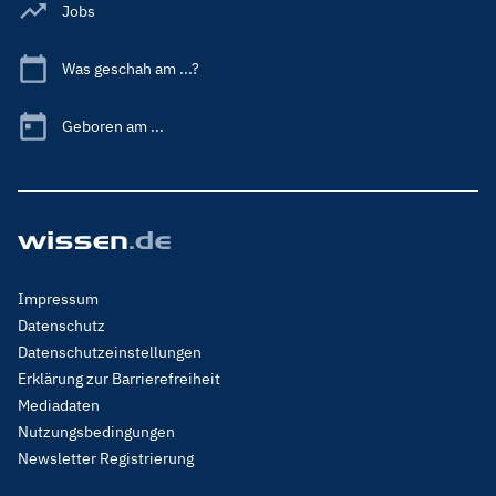
Jobs
Was geschah am ...?
Geboren am ...
Footer
Impressum
Menu
Datenschutz
Legal
Datenschutzeinstellungen
Erklärung zur Barrierefreiheit
Mediadaten
Nutzungsbedingungen
Newsletter Registrierung