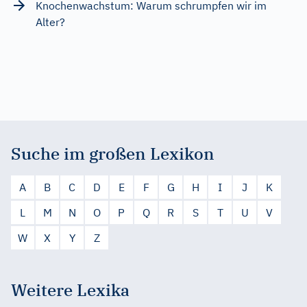
Knochenwachstum: Warum schrumpfen wir im
Alter?
Suche im großen Lexikon
A
B
C
D
E
F
G
H
I
J
K
L
M
N
O
P
Q
R
S
T
U
V
W
X
Y
Z
Weitere Lexika