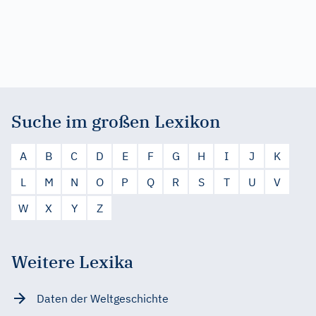
Suche im großen Lexikon
A
B
C
D
E
F
G
H
I
J
K
L
M
N
O
P
Q
R
S
T
U
V
W
X
Y
Z
Weitere Lexika
Daten der Weltgeschichte