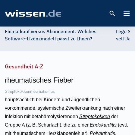
Open 
Einmalkauf versus Abonnement: Welches
Lego St
Software-Lizenzmodell passt zu Ihnen?
seit Jah
Gesundheit A-Z
rheumatisches Fieber
Streptokokkenrheumatismus
hauptsächlich bei Kindern und Jugendlichen
vorkommende, systemische Zweiterkrankung nach einer
Infektion mit betahämolysierenden
Streptokokken
der
Gruppe A (z. B. Scharlach), die zu einer
Endokarditis
(evtl.
mit rheumatischem Herzklappenfehler),
Polyarthritis
,