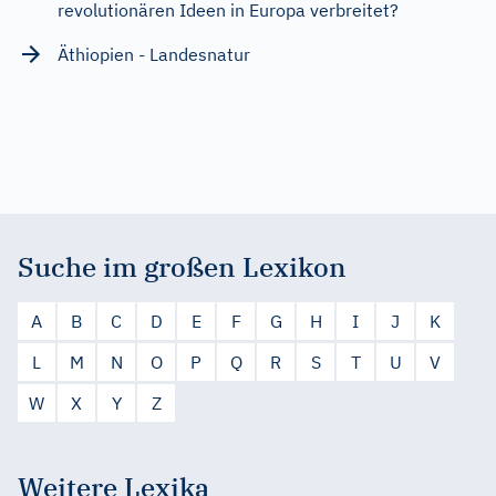
revolutionären Ideen in Europa verbreitet?
Äthiopien - Landesnatur
Suche im großen Lexikon
A
B
C
D
E
F
G
H
I
J
K
L
M
N
O
P
Q
R
S
T
U
V
W
X
Y
Z
Weitere Lexika