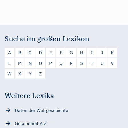
Suche im großen Lexikon
A
B
C
D
E
F
G
H
I
J
K
L
M
N
O
P
Q
R
S
T
U
V
W
X
Y
Z
Weitere Lexika
Daten der Weltgeschichte
Gesundheit A-Z