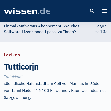
Open 
Einmalkauf versus Abonnement: Welches
Lego St
Software-Lizenzmodell passt zu Ihnen?
seit Jah
Lexikon
ị
Tutticor
n
Tuttukkudi
südindische Hafenstadt am Golf von Mannar, im Süden
von Tamil Nadu, 216
100 Einwohner; Baumwollindustrie,
Salzgewinnung.