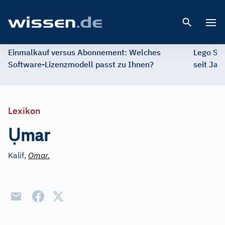
Open 
Einmalkauf versus Abonnement: Welches
Lego St
Software-Lizenzmodell passt zu Ihnen?
seit Jah
Lexikon
Ụ
mar
Kalif,
Omar.