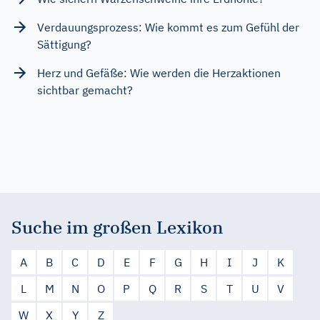
Verdauungsprozess: Wie kommt es zum Gefühl der
Sättigung?
Herz und Gefäße: Wie werden die Herzaktionen
sichtbar gemacht?
Suche im großen Lexikon
A
B
C
D
E
F
G
H
I
J
K
L
M
N
O
P
Q
R
S
T
U
V
W
X
Y
Z