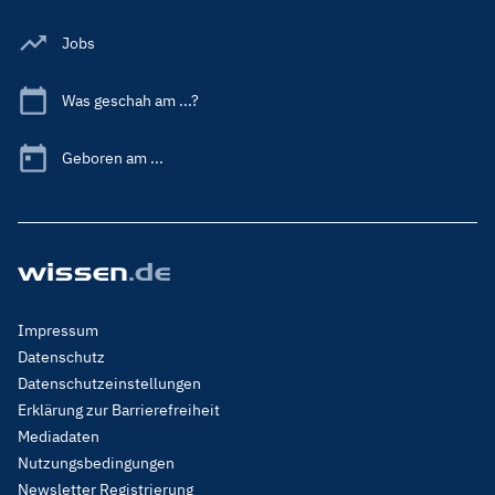
Jobs
Was geschah am ...?
Geboren am ...
Footer
Impressum
Menu
Datenschutz
Legal
Datenschutzeinstellungen
Erklärung zur Barrierefreiheit
Mediadaten
Nutzungsbedingungen
Newsletter Registrierung