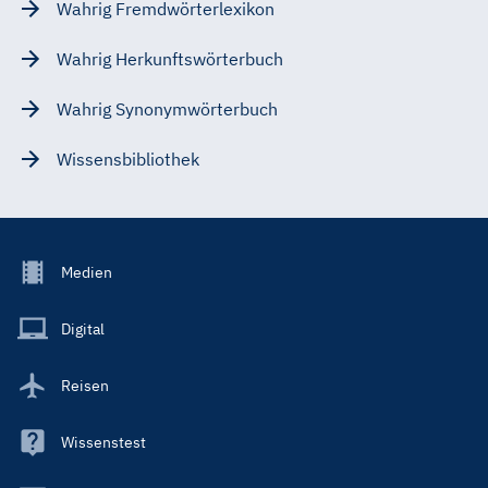
Wahrig Fremdwörterlexikon
Wahrig Herkunftswörterbuch
Wahrig Synonymwörterbuch
Wissensbibliothek
Footer
Medien
Menu
Main
Digital
Reisen
Wissenstest