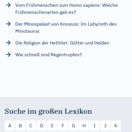
Vom Frühmenschen zum Homo sapiens: Welche
Frühmenschenarten gab es?
Der Minospalast von Knossos: Im Labyrinth des
Minotauros
Die Religion der Hethiter: Götter und Helden
Wie schnell sind Regentropfen?
Suche im großen Lexikon
A
B
C
D
E
F
G
H
I
J
K