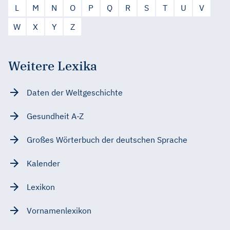
L
M
N
O
P
Q
R
S
T
U
V
W
X
Y
Z
Weitere Lexika
Daten der Weltgeschichte
Gesundheit A-Z
Großes Wörterbuch der deutschen Sprache
Kalender
Lexikon
Vornamenlexikon