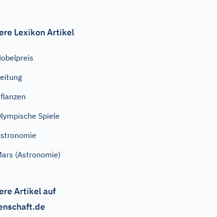
ere Lexikon Artikel
obelpreis
eitung
flanzen
lympische Spiele
stronomie
ars (Astronomie)
ere Artikel auf
enschaft.de