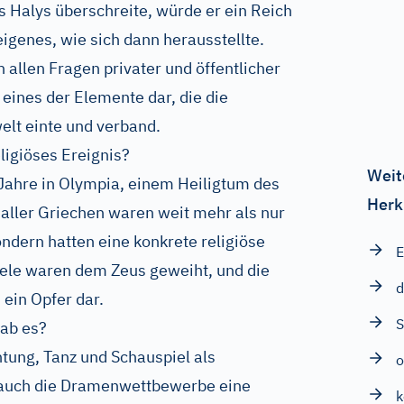
s Halys überschreite, würde er ein Reich
igenes, wie sich dann herausstellte.
 allen Fragen privater und öffentlicher
 eines der Elemente dar, die die
lt einte und verband.
ligiöses Ereignis?
Weit
r Jahre in Olympia, einem Heiligtum des
Herk
 aller Griechen waren weit mehr als nur
ndern hatten eine konkrete religiöse
E
iele waren dem Zeus geweiht, und die
d
 ein Opfer dar.
S
gab es?
tung, Tanz und Schauspiel als
o
 auch die Dramenwettbewerbe eine
k