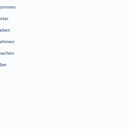
kommen
nter
geben
nehmen
machen
ber