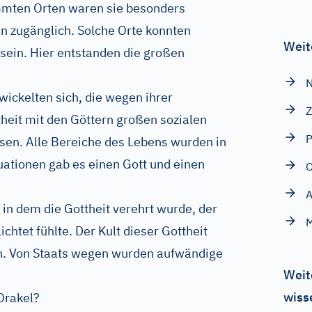
immten Orten waren sie besonders
 zugänglich. Solche Orte konnten
Weit
 sein. Hier entstanden die großen
N
wickelten sich, die wegen ihrer
Z
heit mit den Göttern großen sozialen
P
ssen. Alle Bereiche des Lebens wurden in
ituationen gab es einen Gott und einen
O
A
, in dem die Gottheit verehrt wurde, der
M
ichtet fühlte. Der Kult dieser Gottheit
en. Von Staats wegen wurden aufwändige
Weit
wiss
Orakel?