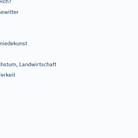
eich?
Gewitter
hmiedekunst
chstum, Landwirtschaft
erkeit