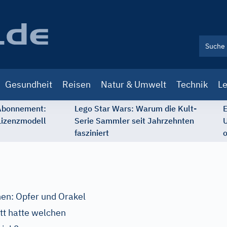
Gesundheit
Reisen
Natur & Umwelt
Technik
Le
 Abonnement:
Lego Star Wars: Warum die Kult-
E
Lizenzmodell
Serie Sammler seit Jahrzehnten
U
fasziniert
o
hen: Opfer und Orakel
tt hatte welchen