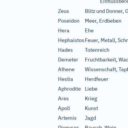
Einflussber
Zeus
Blitz und Donner, 
Poseidon
Meer, Erdbeben
Hera
Ehe
Hephaistos
Feuer, Metall, Sc
Hades
Totenreich
Demeter
Fruchtbarkeit, Wa
Athene
Wissenschaft, Tapf
Hestia
Herdfeuer
Aphrodite
Liebe
Ares
Krieg
Apoll
Kunst
Artemis
Jagd
Dionysos
Rausch, Wein