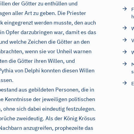
illen der Götter zu enthüllen und
F
en aller Art zu geben. Die Priester
h
irk eingegrenzt werden musste, den auch
W
ein Opfer darzubringen war, damit es das
V
 und welche Zeichen die Götter an den
nbrachten, wenn sie vor Unheil warnen
W
ten die Götter ihren Willen, und
M
Pythia von Delphi konnten diesen Willen
s
assen.
E
bestand aus gebildeten Personen, die in
e Kenntnisse der jeweiligen politischen
n, ohne sich dabei eindeutig festzulegen.
prüche zweideutig. Als der König Krösus
e Nachbarn anzugreifen, prophezeite das