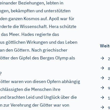
reinander Beziehungen, lebten in
rogen, bekämpften und unterstützten
 den ganzen Kosmos auf. Apoll war für
rderte die Wissenschaft. Hera schützte
 das Meer. Hades regierte das
aus göttlichen Wirkungen und das Leben
Weit
 an den Göttern. Nach griechischer
ötter den Gipfel des Berges Olymp als
2
8
?
2
Götter waren von diesen Opfern abhängig
9
chlässigten die Menschen ihre
 und brachten Leid und Unglück über die
1
ln zur Verehrung der Götter war von
9