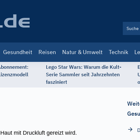
Gesundheit
Reisen
Natur & Umwelt
Technik
Le
 Abonnement:
Lego Star Wars: Warum die Kult-
E
Lizenzmodell
Serie Sammler seit Jahrzehnten
U
fasziniert
o
Weit
Gesu
D
aut mit Druckluft gereizt wird.