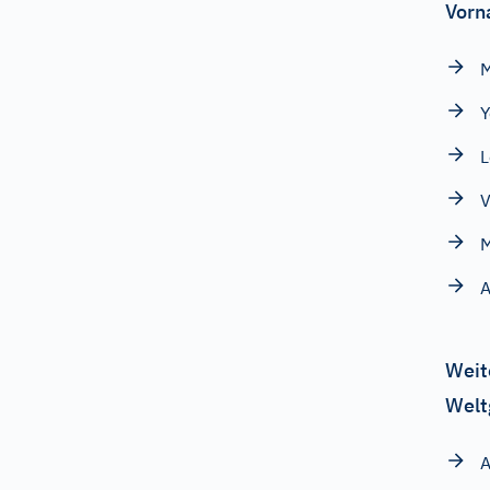
Vorn
Y
L
V
A
Weit
Welt
A