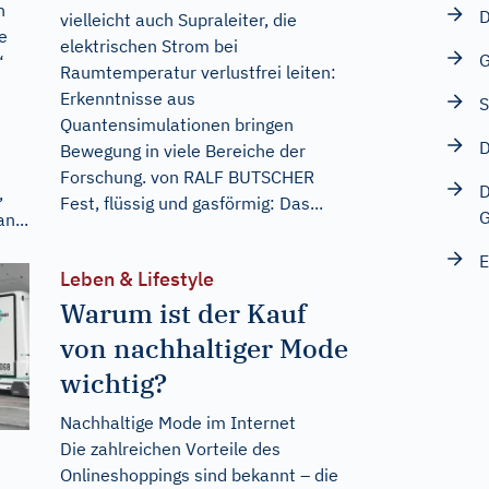
n
D
vielleicht auch Supraleiter, die
e
elektrischen Strom bei
G
“
Raumtemperatur verlustfrei leiten:
Erkenntnisse aus
S
Quantensimulationen bringen
D
Bewegung in viele Bereiche der
Forschung. von RALF BUTSCHER
D
,
Fest, flüssig und gasförmig: Das...
G
n...
E
Leben & Lifestyle
Warum ist der Kauf
von nachhaltiger Mode
wichtig?
Nachhaltige Mode im Internet
Die zahlreichen Vorteile des
Onlineshoppings sind bekannt – die