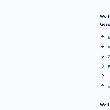
Weit
Gesu
B
V
Z
B
i
Weit