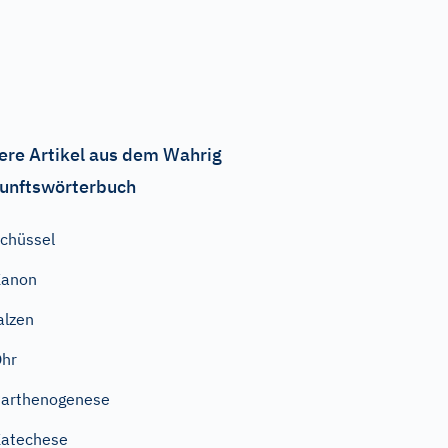
ere Artikel aus dem Wahrig
unftswörterbuch
chüssel
Kanon
alzen
hr
arthenogenese
atechese