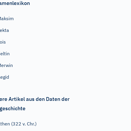
amenlexikon
Maksim
ekta
ois
eltin
Merwin
egid
ere Artikel aus den Daten der
geschichte
then (322 v. Chr.)