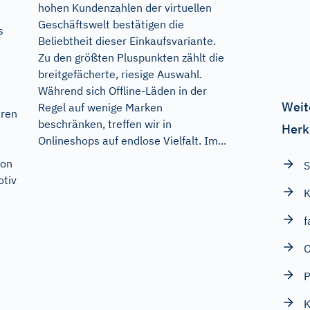
hohen Kundenzahlen der virtuellen
Geschäftswelt bestätigen die
s
Beliebtheit dieser Einkaufsvariante.
Zu den größten Pluspunkten zählt die
breitgefächerte, riesige Auswahl.
Während sich Offline-Läden in der
Weit
Regel auf wenige Marken
hren
beschränken, treffen wir in
Herk
Onlineshops auf endlose Vielfalt. Im...
von
S
tiv
f
O
P
K