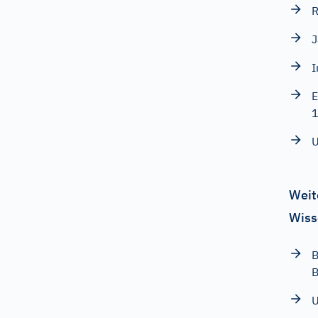
R
J
I
E
U
Weit
Wiss
B
B
U