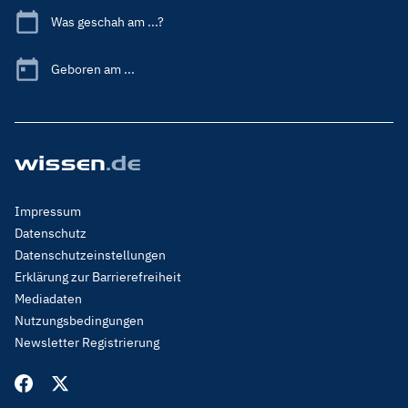
Was geschah am ...?
Geboren am ...
Footer
Impressum
Menu
Datenschutz
Legal
Datenschutzeinstellungen
Erklärung zur Barrierefreiheit
Mediadaten
Nutzungsbedingungen
Newsletter Registrierung